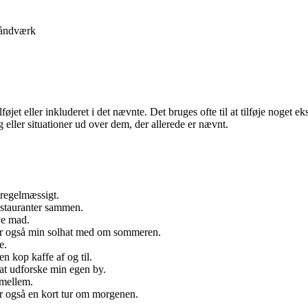
åndværk
jet eller inkluderet i det nævnte. Det bruges ofte til at tilføje noget ek
ng eller situationer ud over dem, der allerede er nævnt.
e regelmæssigt.
estauranter sammen.
ve mad.
ager også min solhat med om sommeren.
e.
n kop kaffe af og til.
å at udforske min egen by.
imellem.
år også en kort tur om morgenen.