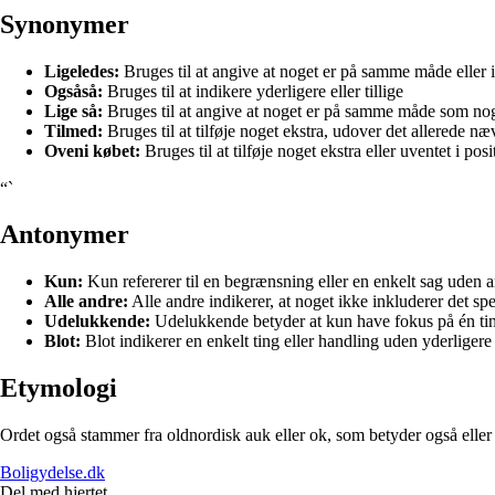
Synonymer
Ligeledes:
Bruges til at angive at noget er på samme måde eller
Ogsåså:
Bruges til at indikere yderligere eller tillige
Lige så:
Bruges til at angive at noget er på samme måde som no
Tilmed:
Bruges til at tilføje noget ekstra, udover det allerede næ
Oveni købet:
Bruges til at tilføje noget ekstra eller uventet i posi
“`
Antonymer
Kun:
Kun refererer til en begrænsning eller en enkelt sag uden an
Alle andre:
Alle andre indikerer, at noget ikke inkluderer det sp
Udelukkende:
Udelukkende betyder at kun have fokus på én tin
Blot:
Blot indikerer en enkelt ting eller handling uden yderligere t
Etymologi
Ordet også stammer fra oldnordisk auk eller ok, som betyder også eller
Boligydelse.dk
Del med hjertet