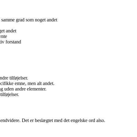
 i samme grad som noget andet
get andet
vnte
tiv forstand
dre tilføjelser.
ecifikke emne, men alt andet.
g uden andre elementer.
ilføjelser.
 endvidere. Det er beslægtet med det engelske ord also.