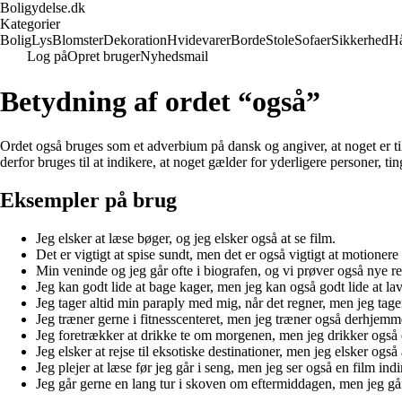
Boligydelse.dk
Kategorier
Bolig
Lys
Blomster
Dekoration
Hvidevarer
Borde
Stole
Sofaer
Sikkerhed
H
Log på
Opret bruger
Nyhedsmail
Betydning af ordet “også”
Ordet også bruges som et adverbium på dansk og angiver, at noget er tilfø
derfor bruges til at indikere, at noget gælder for yderligere personer, ti
Eksempler på brug
Jeg elsker at læse bøger, og jeg elsker også at se film.
Det er vigtigt at spise sundt, men det er også vigtigt at motioner
Min veninde og jeg går ofte i biografen, og vi prøver også nye r
Jeg kan godt lide at bage kager, men jeg kan også godt lide at la
Jeg tager altid min paraply med mig, når det regner, men jeg t
Jeg træner gerne i fitnesscenteret, men jeg træner også derhjemm
Jeg foretrækker at drikke te om morgenen, men jeg drikker også e
Jeg elsker at rejse til eksotiske destinationer, men jeg elsker ogs
Jeg plejer at læse før jeg går i seng, men jeg ser også en film ind
Jeg går gerne en lang tur i skoven om eftermiddagen, men jeg g