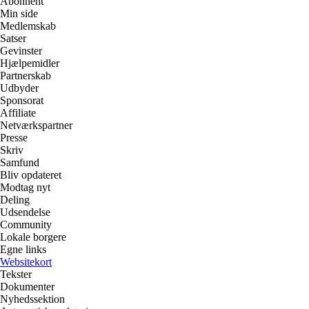
Abonnent
Min side
Medlemskab
Satser
Gevinster
Hjælpemidler
Partnerskab
Udbyder
Sponsorat
Affiliate
Netværkspartner
Presse
Skriv
Samfund
Bliv opdateret
Modtag nyt
Deling
Udsendelse
Community
Lokale borgere
Egne links
Websitekort
Tekster
Dokumenter
Nyhedssektion