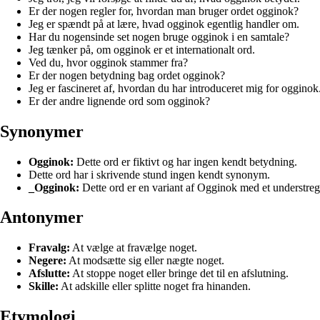
Er der nogen regler for, hvordan man bruger ordet ogginok?
Jeg er spændt på at lære, hvad ogginok egentlig handler om.
Har du nogensinde set nogen bruge ogginok i en samtale?
Jeg tænker på, om ogginok er et internationalt ord.
Ved du, hvor ogginok stammer fra?
Er der nogen betydning bag ordet ogginok?
Jeg er fascineret af, hvordan du har introduceret mig for ogginok
Er der andre lignende ord som ogginok?
Synonymer
Ogginok:
Dette ord er fiktivt og har ingen kendt betydning.
Dette ord har i skrivende stund ingen kendt synonym.
_Ogginok:
Dette ord er en variant af Ogginok med et understreg
Antonymer
Fravalg:
At vælge at fravælge noget.
Negere:
At modsætte sig eller nægte noget.
Afslutte:
At stoppe noget eller bringe det til en afslutning.
Skille:
At adskille eller splitte noget fra hinanden.
Etymologi