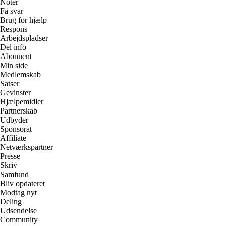
Noter
Få svar
Brug for hjælp
Respons
Arbejdspladser
Del info
Abonnent
Min side
Medlemskab
Satser
Gevinster
Hjælpemidler
Partnerskab
Udbyder
Sponsorat
Affiliate
Netværkspartner
Presse
Skriv
Samfund
Bliv opdateret
Modtag nyt
Deling
Udsendelse
Community