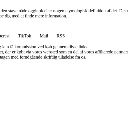
en stavemåde ogginok eller nogen etymologisk definition af det. Det er 
lpe dig med at finde mere information.
terest
TikTok
Mail
RSS
, og kan få kommission ved køb gennem disse links.
ter, der er købt via vores websted som en del af vores affilierede partn
tagen med forudgående skriftlig tilladelse fra os.