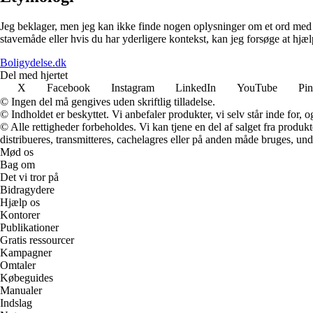
Jeg beklager, men jeg kan ikke finde nogen oplysninger om et ord med d
stavemåde eller hvis du har yderligere kontekst, kan jeg forsøge at hjæ
Boligydelse.dk
Del med hjertet
X
Facebook
Instagram
LinkedIn
YouTube
Pin
© Ingen del må gengives uden skriftlig tilladelse.
© Indholdet er beskyttet. Vi anbefaler produkter, vi selv står inde for
© Alle rettigheder forbeholdes. Vi kan tjene en del af salget fra produk
distribueres, transmitteres, cachelagres eller på anden måde bruges, und
Mød os
Bag om
Det vi tror på
Bidragydere
Hjælp os
Kontorer
Publikationer
Gratis ressourcer
Kampagner
Omtaler
Købeguides
Manualer
Indslag