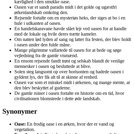
kærlighed i den smukke oase.
Oasen var et sandt paradis midt i det golde og ugæstfri
ørkenlandskab omkring den.
Rejsende fortalte om en mysteriøs heks, der siges at bo i en
hule i udkanten af oasen.
En handelskaravane havde slået lejr ved oasen for at handle
med de lokale og hvile deres trætte kameler.
Om natten lød lyden af sang og latter fra festen, der blev holdt
i oasen under den fulde måne.
Mange pilgrimme valfartede til oasen for at bede og søge
vejledning fra de gamle vismænd.
En ensom rejsende fandt trøst og selskab blandt de venlige
mennesker i oasen og besluttede at blive.
Solen steg langsomt op over horisonten og badede oasen i
gyldent lys, der fik alt til at skinne af renhed.
Oasen var som et mirakel midt i ørkenen, og mange mente, at
den blev beskyttet af guderne.
De gamle ruiner i oasen fortalte en historie om en tid, hvor
civilisationen blomstrede i dette øde landskab.
Synonymer
Oase:
En frodig oase i en ørken, hvor der er vand og
vegetation.