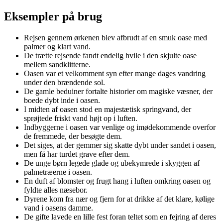
Eksempler på brug
Rejsen gennem ørkenen blev afbrudt af en smuk oase med
palmer og klart vand.
De trætte rejsende fandt endelig hvile i den skjulte oase
mellem sandklitterne.
Oasen var et velkomment syn efter mange dages vandring
under den brændende sol.
De gamle beduiner fortalte historier om magiske væsner, der
boede dybt inde i oasen.
I midten af oasen stod en majestætisk springvand, der
sprøjtede friskt vand højt op i luften.
Indbyggerne i oasen var venlige og imødekommende overfor
de fremmede, der besøgte dem.
Det siges, at der gemmer sig skatte dybt under sandet i oasen,
men få har turdet grave efter dem.
De unge børn legede glade og ubekymrede i skyggen af
palmetræerne i oasen.
En duft af blomster og frugt hang i luften omkring oasen og
fyldte alles næsebor.
Dyrene kom fra nær og fjern for at drikke af det klare, kølige
vand i oasens damme.
De gifte lavede en lille fest foran teltet som en fejring af deres