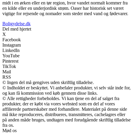
midt i en ørken eller en tør region, hvor vandet normalt kommer fra
en kilde eller en underjordisk strøm. Oaser har historisk set været
vigtige for rejsende og nomader som steder med vand og fødevarer.
Boligydelse.dk
Del med hjertet
X
Facebook
Instagram
LinkedIn
YouTube
Pinterest
TikTok
Mail
RSS
© Ingen del må gengives uden skriftlig tilladelse.
© Indholdet er beskyttet. Vi anbefaler produkter, vi selv står inde for,
og kan få kommission ved køb gennem disse links.
© Alle rettigheder forbeholdes. Vi kan tjene en del af salget fra
produkter, der er købt via vores websted som en del af vores
affilierede partnerskaber med forhandlere. Materialet på denne side
må ikke reproduceres, distribueres, transmitteres, cachelagres eller
på anden måde bruges, undtagen med forudgående skriftlig tilladelse
fra os.
Mød os