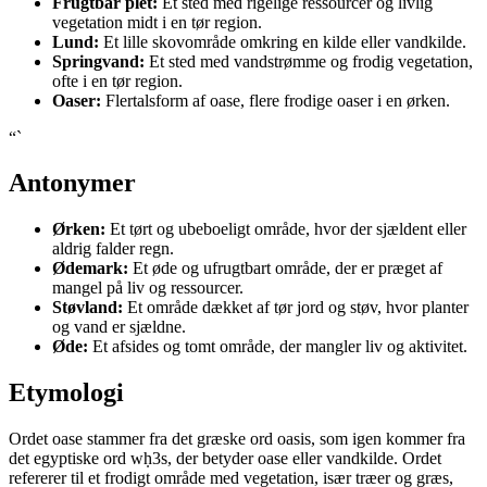
Frugtbar plet:
Et sted med rigelige ressourcer og livlig
vegetation midt i en tør region.
Lund:
Et lille skovområde omkring en kilde eller vandkilde.
Springvand:
Et sted med vandstrømme og frodig vegetation,
ofte i en tør region.
Oaser:
Flertalsform af oase, flere frodige oaser i en ørken.
“`
Antonymer
Ørken:
Et tørt og ubeboeligt område, hvor der sjældent eller
aldrig falder regn.
Ødemark:
Et øde og ufrugtbart område, der er præget af
mangel på liv og ressourcer.
Støvland:
Et område dækket af tør jord og støv, hvor planter
og vand er sjældne.
Øde:
Et afsides og tomt område, der mangler liv og aktivitet.
Etymologi
Ordet oase stammer fra det græske ord oasis, som igen kommer fra
det egyptiske ord wḥ3s, der betyder oase eller vandkilde. Ordet
refererer til et frodigt område med vegetation, især træer og græs,