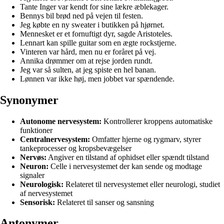
Tante Inger var kendt for sine lækre æblekager.
Bennys bil brød ned på vejen til festen.
Jeg købte en ny sweater i butikken på hjørnet.
Mennesket er et fornuftigt dyr, sagde Aristoteles.
Lennart kan spille guitar som en ægte rockstjerne.
Vinteren var hård, men nu er foråret på vej.
Annika drømmer om at rejse jorden rundt.
Jeg var så sulten, at jeg spiste en hel banan.
Lønnen var ikke høj, men jobbet var spændende.
Synonymer
Autonome nervesystem:
Kontrollerer kroppens automatiske
funktioner
Centralnervesystem:
Omfatter hjerne og rygmarv, styrer
tankeprocesser og kropsbevægelser
Nervøs:
Angiver en tilstand af ophidset eller spændt tilstand
Neuron:
Celle i nervesystemet der kan sende og modtage
signaler
Neurologisk:
Relateret til nervesystemet eller neurologi, studiet
af nervesystemet
Sensorisk:
Relateret til sanser og sansning
Antonymer