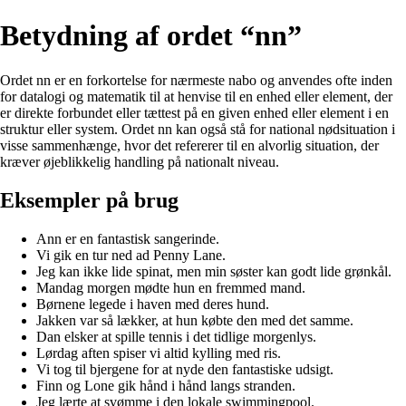
Betydning af ordet “nn”
Ordet nn er en forkortelse for nærmeste nabo og anvendes ofte inden
for datalogi og matematik til at henvise til en enhed eller element, der
er direkte forbundet eller tættest på en given enhed eller element i en
struktur eller system. Ordet nn kan også stå for national nødsituation i
visse sammenhænge, hvor det refererer til en alvorlig situation, der
kræver øjeblikkelig handling på nationalt niveau.
Eksempler på brug
Ann er en fantastisk sangerinde.
Vi gik en tur ned ad Penny Lane.
Jeg kan ikke lide spinat, men min søster kan godt lide grønkål.
Mandag morgen mødte hun en fremmed mand.
Børnene legede i haven med deres hund.
Jakken var så lækker, at hun købte den med det samme.
Dan elsker at spille tennis i det tidlige morgenlys.
Lørdag aften spiser vi altid kylling med ris.
Vi tog til bjergene for at nyde den fantastiske udsigt.
Finn og Lone gik hånd i hånd langs stranden.
Jeg lærte at svømme i den lokale swimmingpool.