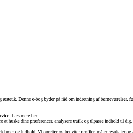
 æstetik. Denne e-bog byder på råd om indretning af børneværelser, fælle
ervice. Læs mere her.
e at huske dine præferencer, analysere trafik og tilpasse indhold til dig
eklamer og indhold. Vi opretter og benytter profiler, måler resultater og