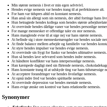
Min største nemesis i livet er min egen selvtvivl.
Hendes evige nemesis var hendes trang til at perfektionere alt.
For ham var tidspres altid en konstant nemesis.
Han anså sin allergi som sin nemesis, der altid forringe hans livs
Hun betragtede hendes kollega som hendes største arbejdsrelat
At overvinde hendes dårlige vaner var hendes personlige nemes
For mange mennesker er offentlige taler en stor nemesis.
Hans manglende evne til at sige nej var hans største nemesis.
At befinde sig i store menneskemængder var hendes sociale ne
At finde balance mellem arbejde og familieliv var hendes konst
At styre hendes impulser var hendes evige nemesis.
At overvinde sin frygt for fiasko var hendes ultimative nemesis.
Hun så hendes lave selvværd som hendes indre nemesis.
At håndtere konflikter var hans interpersonlige nemesis.
Han kæmpede dagligt med sin flirtende nemesis, chokoladekag
Hans konstante trang til at udskyde ting var hans tidsmæssige n
At acceptere forandringer var hendes livsfarlige nemesis.
At opnå indre fred var hendes spirituelle nemesis.
At overvinde depression var hendes mentale nemesis.
Hans evige ønske om kontrol var hans relationelle nemesis.
Synonymer