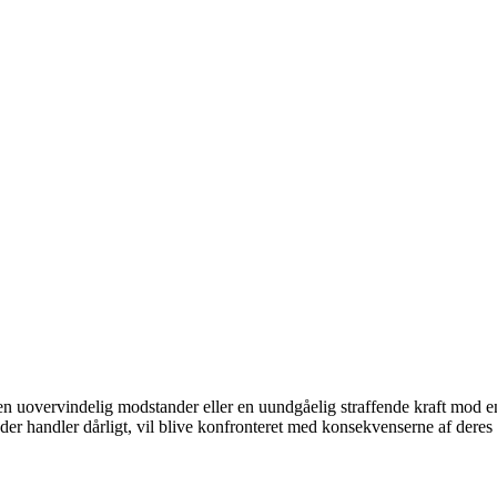
m en uovervindelig modstander eller en uundgåelig straffende kraft mod e
 der handler dårligt, vil blive konfronteret med konsekvenserne af deres