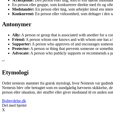
Ærkefjende:
Den person eller ting, som er ens største modstand
En person eller gruppe, som konkurrerer direkte med én og ofte
Modstander:
En person eller ting, som arbejder imod ens intere
Konkurrent:
En person eller virksomhed, som deltager i den 
Antonymer
Ally:
A person or group that is associated with another for a c
Friend:
A person whom one knows and with whom one has a bo
Supporter:
A person who approves of and encourages someon
Protector:
A person or thing that prevents someone or somethin
Advocate:
A person who publicly supports or recommends a par
“`
Etymologi
Ordet nemesis stammer fra græsk mytologi, hvor Nemesis var gudinden 
Nemesis blev ofte betragtet som en uundgåelig hævnens skikkelse, der s
person eller situation, der straffer eller giver modstand til en anden s
Boligydelse.dk
Del med hjertet
X