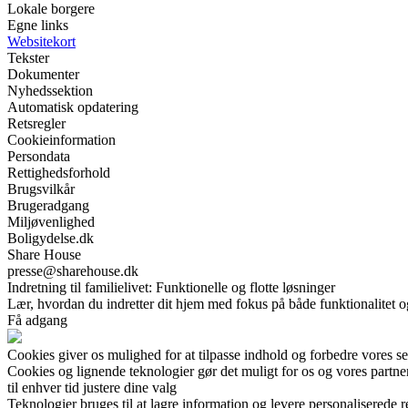
Lokale borgere
Egne links
Websitekort
Tekster
Dokumenter
Nyhedssektion
Automatisk opdatering
Retsregler
Cookieinformation
Persondata
Rettighedsforhold
Brugsvilkår
Brugeradgang
Miljøvenlighed
Boligydelse.dk
Share House
presse@sharehouse.dk
Indretning til familielivet: Funktionelle og flotte løsninger
Lær, hvordan du indretter dit hjem med fokus på både funktionalitet og
Få adgang
Cookies giver os mulighed for at tilpasse indhold og forbedre vores s
Cookies og lignende teknologier gør det muligt for os og vores partner
til enhver tid justere dine valg
Teknologier bruges til at lagre information og levere personaliserede r