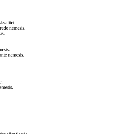
kvalitet.
erede nemesis.
is.
mesis.
ante nemesis.
e.
emesis.