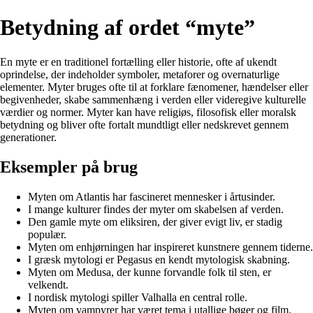
Betydning af ordet “myte”
En myte er en traditionel fortælling eller historie, ofte af ukendt
oprindelse, der indeholder symboler, metaforer og overnaturlige
elementer. Myter bruges ofte til at forklare fænomener, hændelser eller
begivenheder, skabe sammenhæng i verden eller videregive kulturelle
værdier og normer. Myter kan have religiøs, filosofisk eller moralsk
betydning og bliver ofte fortalt mundtligt eller nedskrevet gennem
generationer.
Eksempler på brug
Myten om Atlantis har fascineret mennesker i årtusinder.
I mange kulturer findes der myter om skabelsen af verden.
Den gamle myte om eliksiren, der giver evigt liv, er stadig
populær.
Myten om enhjørningen har inspireret kunstnere gennem tiderne.
I græsk mytologi er Pegasus en kendt mytologisk skabning.
Myten om Medusa, der kunne forvandle folk til sten, er
velkendt.
I nordisk mytologi spiller Valhalla en central rolle.
Myten om vampyrer har været tema i utallige bøger og film.