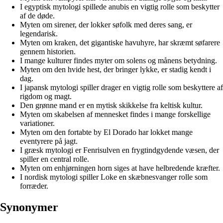
I egyptisk mytologi spillede anubis en vigtig rolle som beskytter
af de døde.
Myten om sirener, der lokker søfolk med deres sang, er
legendarisk.
Myten om kraken, det gigantiske havuhyre, har skræmt søfarere
gennem historien.
I mange kulturer findes myter om solens og månens betydning.
Myten om den hvide hest, der bringer lykke, er stadig kendt i
dag.
I japansk mytologi spiller drager en vigtig rolle som beskyttere af
rigdom og magt.
Den grønne mand er en mytisk skikkelse fra keltisk kultur.
Myten om skabelsen af mennesket findes i mange forskellige
variationer.
Myten om den fortabte by El Dorado har lokket mange
eventyrere på jagt.
I græsk mytologi er Fenrisulven en frygtindgydende væsen, der
spiller en central rolle.
Myten om enhjørningen horn siges at have helbredende kræfter.
I nordisk mytologi spiller Loke en skæbnesvanger rolle som
forræder.
Synonymer