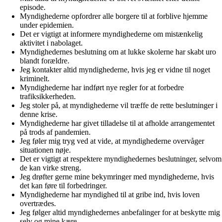
episode.
Myndighederne opfordrer alle borgere til at forblive hjemme
under epidemien.
Det er vigtigt at informere myndighederne om mistænkelig
aktivitet i nabolaget.
Myndighedernes beslutning om at lukke skolerne har skabt uro
blandt forældre.
Jeg kontakter altid myndighederne, hvis jeg er vidne til noget
kriminelt.
Myndighederne har indført nye regler for at forbedre
trafiksikkerheden.
Jeg stoler på, at myndighederne vil træffe de rette beslutninger i
denne krise.
Myndighederne har givet tilladelse til at afholde arrangementet
på trods af pandemien.
Jeg føler mig tryg ved at vide, at myndighederne overvåger
situationen nøje.
Det er vigtigt at respektere myndighedernes beslutninger, selvom
de kan virke streng.
Jeg drøfter gerne mine bekymringer med myndighederne, hvis
det kan føre til forbedringer.
Myndighederne har myndighed til at gribe ind, hvis loven
overtrædes.
Jeg følger altid myndighedernes anbefalinger for at beskytte mig
selv og mine kære.