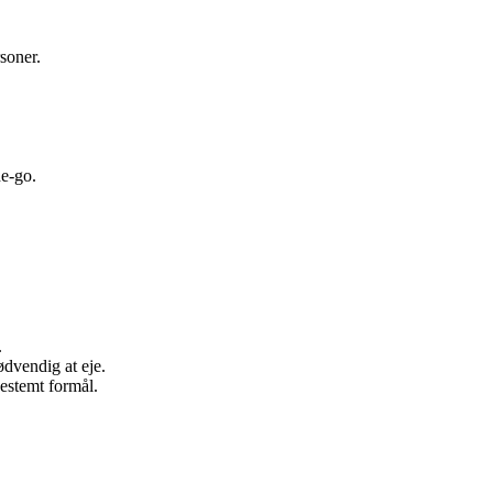
soner.
he-go.
.
ødvendig at eje.
bestemt formål.