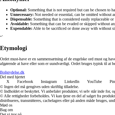
Optional:
Something that is not required but can be chosen to h
Unnecessary:
Not needed or essential, can be omitted without 
Dispensable:
Something that is considered easily replaceable or
Avoidable:
Something that can be evaded or skipped without any
Expendable:
Able to be sacrificed or done away with without si
“`
Etymologi
Ordet must-have er en sammensætning af de engelske ord must og have. M
afgørende at have eller som er uundværligt. Ordet bruges typisk til at be
Boligydelse.dk
Del med hjertet
X
Facebook
Instagram
LinkedIn
YouTube
Pin
© Ingen del må gengives uden skriftlig tilladelse.
© Indholdet er beskyttet. Vi anbefaler produkter, vi selv står inde for
© Alle rettigheder forbeholdes. Vi kan tjene en del af salget fra produk
distribueres, transmitteres, cachelagres eller på anden måde bruges, und
Mød os
Bag om
Det vi tror på