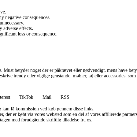
ave.
any negative consequences.
 unnecessary.
 adverse effects.
gnificant loss or consequence.
ust betyder noget der er påkrævet eller nødvendigt, mens have betyder 
skrive trendy eller vigtige genstande, møbler, tøj eller accessories, som
terest
TikTok
Mail
RSS
, og kan få kommission ved køb gennem disse links.
ter, der er købt via vores websted som en del af vores affilierede partn
tagen med forudgående skriftlig tilladelse fra os.