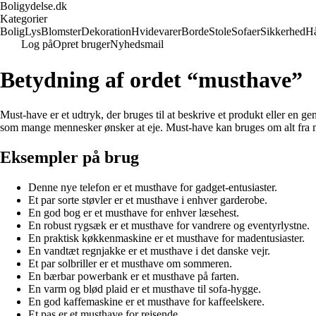
Boligydelse.dk
Kategorier
Bolig
Lys
Blomster
Dekoration
Hvidevarer
Borde
Stole
Sofaer
Sikkerhed
H
Log på
Opret bruger
Nyhedsmail
Betydning af ordet “musthave”
Must-have er et udtryk, der bruges til at beskrive et produkt eller en g
som mange mennesker ønsker at eje. Must-have kan bruges om alt fra m
Eksempler på brug
Denne nye telefon er et musthave for gadget-entusiaster.
Et par sorte støvler er et musthave i enhver garderobe.
En god bog er et musthave for enhver læsehest.
En robust rygsæk er et musthave for vandrere og eventyrlystne.
En praktisk køkkenmaskine er et musthave for madentusiaster.
En vandtæt regnjakke er et musthave i det danske vejr.
Et par solbriller er et musthave om sommeren.
En bærbar powerbank er et musthave på farten.
En varm og blød plaid er et musthave til sofa-hygge.
En god kaffemaskine er et musthave for kaffeelskere.
Et pas er et musthave for rejsende.