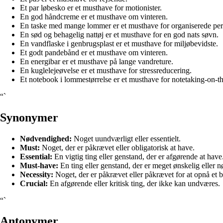
Et par løbesko er et musthave for motionister.
En god håndcreme er et musthave om vinteren.
En taske med mange lommer er et musthave for organiserede per
En sød og behagelig nattøj er et musthave for en god nats søvn.
En vandflaske i genbrugsplast er et musthave for miljøbevidste.
Et godt pandebånd er et musthave om vinteren.
En energibar er et musthave på lange vandreture.
En kuglelejeøvelse er et musthave for stressreducering.
Et notebook i lommestørrelse er et musthave for notetaking-on-t
“`
Synonymer
Nødvendighed:
Noget uundværligt eller essentielt.
Must:
Noget, der er påkrævet eller obligatorisk at have.
Essential:
En vigtig ting eller genstand, der er afgørende at have
Must-have:
En ting eller genstand, der er meget ønskelig eller n
Necessity:
Noget, der er påkrævet eller påkrævet for at opnå et 
Crucial:
En afgørende eller kritisk ting, der ikke kan undværes.
“`
Antonymer