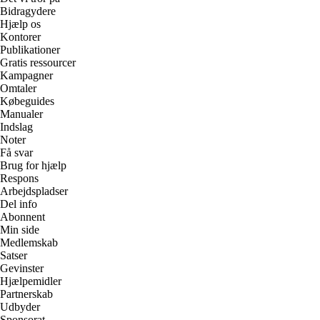
Bidragydere
Hjælp os
Kontorer
Publikationer
Gratis ressourcer
Kampagner
Omtaler
Købeguides
Manualer
Indslag
Noter
Få svar
Brug for hjælp
Respons
Arbejdspladser
Del info
Abonnent
Min side
Medlemskab
Satser
Gevinster
Hjælpemidler
Partnerskab
Udbyder
Sponsorat