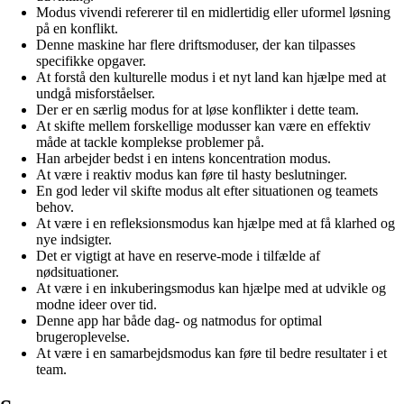
Modus vivendi refererer til en midlertidig eller uformel løsning
på en konflikt.
Denne maskine har flere driftsmoduser, der kan tilpasses
specifikke opgaver.
At forstå den kulturelle modus i et nyt land kan hjælpe med at
undgå misforståelser.
Der er en særlig modus for at løse konflikter i dette team.
At skifte mellem forskellige modusser kan være en effektiv
måde at tackle komplekse problemer på.
Han arbejder bedst i en intens koncentration modus.
At være i reaktiv modus kan føre til hasty beslutninger.
En god leder vil skifte modus alt efter situationen og teamets
behov.
At være i en refleksionsmodus kan hjælpe med at få klarhed og
nye indsigter.
Det er vigtigt at have en reserve-mode i tilfælde af
nødsituationer.
At være i en inkuberingsmodus kan hjælpe med at udvikle og
modne ideer over tid.
Denne app har både dag- og natmodus for optimal
brugeroplevelse.
At være i en samarbejdsmodus kan føre til bedre resultater i et
team.