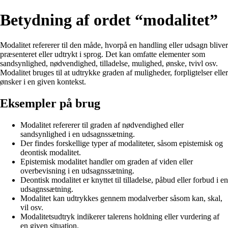
Betydning af ordet “modalitet”
Modalitet refererer til den måde, hvorpå en handling eller udsagn bliver
præsenteret eller udtrykt i sprog. Det kan omfatte elementer som
sandsynlighed, nødvendighed, tilladelse, mulighed, ønske, tvivl osv.
Modalitet bruges til at udtrykke graden af muligheder, forpligtelser eller
ønsker i en given kontekst.
Eksempler på brug
Modalitet refererer til graden af nødvendighed eller
sandsynlighed i en udsagnssætning.
Der findes forskellige typer af modaliteter, såsom epistemisk og
deontisk modalitet.
Epistemisk modalitet handler om graden af viden eller
overbevisning i en udsagnssætning.
Deontisk modalitet er knyttet til tilladelse, påbud eller forbud i en
udsagnssætning.
Modalitet kan udtrykkes gennem modalverber såsom kan, skal,
vil osv.
Modalitetsudtryk indikerer talerens holdning eller vurdering af
en given situation.