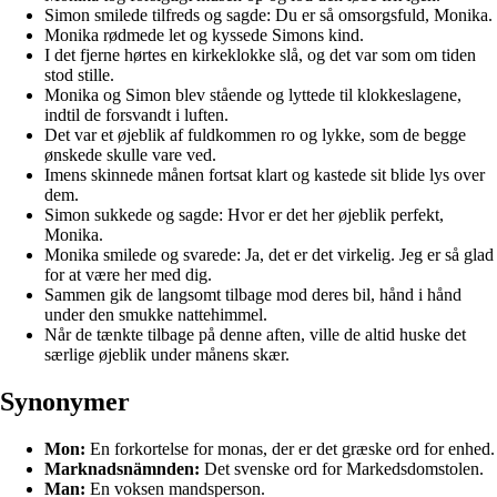
Simon smilede tilfreds og sagde: Du er så omsorgsfuld, Monika.
Monika rødmede let og kyssede Simons kind.
I det fjerne hørtes en kirkeklokke slå, og det var som om tiden
stod stille.
Monika og Simon blev stående og lyttede til klokkeslagene,
indtil de forsvandt i luften.
Det var et øjeblik af fuldkommen ro og lykke, som de begge
ønskede skulle vare ved.
Imens skinnede månen fortsat klart og kastede sit blide lys over
dem.
Simon sukkede og sagde: Hvor er det her øjeblik perfekt,
Monika.
Monika smilede og svarede: Ja, det er det virkelig. Jeg er så glad
for at være her med dig.
Sammen gik de langsomt tilbage mod deres bil, hånd i hånd
under den smukke nattehimmel.
Når de tænkte tilbage på denne aften, ville de altid huske det
særlige øjeblik under månens skær.
Synonymer
Mon:
En forkortelse for monas, der er det græske ord for enhed.
Marknadsnämnden:
Det svenske ord for Markedsdomstolen.
Man:
En voksen mandsperson.