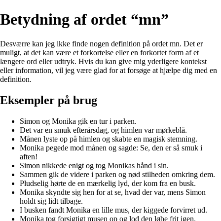
Betydning af ordet “mn”
Desværre kan jeg ikke finde nogen definition på ordet mn. Det er
muligt, at det kan være et forkortelse eller en forkortet form af et
længere ord eller udtryk. Hvis du kan give mig yderligere kontekst
eller information, vil jeg være glad for at forsøge at hjælpe dig med en
definition.
Eksempler på brug
Simon og Monika gik en tur i parken.
Det var en smuk efterårsdag, og himlen var mørkeblå.
Månen lyste op på himlen og skabte en magisk stemning.
Monika pegede mod månen og sagde: Se, den er så smuk i
aften!
Simon nikkede enigt og tog Monikas hånd i sin.
Sammen gik de videre i parken og nød stilheden omkring dem.
Pludselig hørte de en mærkelig lyd, der kom fra en busk.
Monika skyndte sig hen for at se, hvad der var, mens Simon
holdt sig lidt tilbage.
I busken fandt Monika en lille mus, der kiggede forvirret ud.
Monika tog forsigtigt musen op og lod den løbe frit igen.