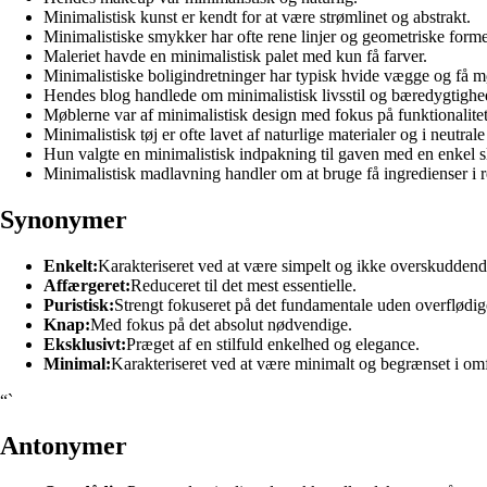
Minimalistisk kunst er kendt for at være strømlinet og abstrakt.
Minimalistiske smykker har ofte rene linjer og geometriske forme
Maleriet havde en minimalistisk palet med kun få farver.
Minimalistiske boligindretninger har typisk hvide vægge og få m
Hendes blog handlede om minimalistisk livsstil og bæredygtighe
Møblerne var af minimalistisk design med fokus på funktionalitet
Minimalistisk tøj er ofte lavet af naturlige materialer og i neutrale
Hun valgte en minimalistisk indpakning til gaven med en enkel sl
Minimalistisk madlavning handler om at bruge få ingredienser i r
Synonymer
Enkelt:
Karakteriseret ved at være simpelt og ikke overskuddend
Affærgeret:
Reduceret til det mest essentielle.
Puristisk:
Strengt fokuseret på det fundamentale uden overflødige
Knap:
Med fokus på det absolut nødvendige.
Eksklusivt:
Præget af en stilfuld enkelhed og elegance.
Minimal:
Karakteriseret ved at være minimalt og begrænset i om
“`
Antonymer