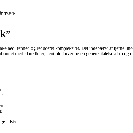
åndværk
sk”
ved enkelhed, renhed og reduceret kompleksitet. Det indebærer at fjerne u
rbundet med klare linjer, neutrale farver og en generel følelse af ro og o
r.
er.
nt.
r.
ge udstyr.