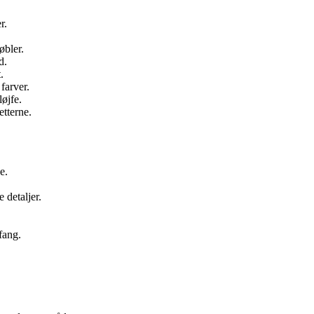
r.
øbler.
d.
.
 farver.
øjfe.
etterne.
e.
 detaljer.
fang.