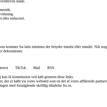
 overdreven måde.
amentik.
 virkning.
t eller reduceret.
m kommer fra latin minimus der betyder mindst eller mindre. Når noget er 
er dekorationer.
terest
TikTok
Mail
RSS
, og kan få kommission ved køb gennem disse links.
ter, der er købt via vores websted som en del af vores affilierede partn
tagen med forudgående skriftlig tilladelse fra os.