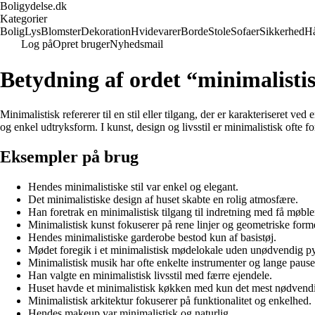
Boligydelse.dk
Kategorier
Bolig
Lys
Blomster
Dekoration
Hvidevarer
Borde
Stole
Sofaer
Sikkerhed
H
Log på
Opret bruger
Nyhedsmail
Betydning af ordet “minimalisti
Minimalistisk refererer til en stil eller tilgang, der er karakteriseret 
og enkel udtryksform. I kunst, design og livsstil er minimalistisk ofte fo
Eksempler på brug
Hendes minimalistiske stil var enkel og elegant.
Det minimalistiske design af huset skabte en rolig atmosfære.
Han foretrak en minimalistisk tilgang til indretning med få møble
Minimalistisk kunst fokuserer på rene linjer og geometriske form
Hendes minimalistiske garderobe bestod kun af basistøj.
Mødet foregik i et minimalistisk mødelokale uden unødvendig py
Minimalistisk musik har ofte enkelte instrumenter og lange pause
Han valgte en minimalistisk livsstil med færre ejendele.
Huset havde et minimalistisk køkken med kun det mest nødvendi
Minimalistisk arkitektur fokuserer på funktionalitet og enkelhed.
Hendes makeup var minimalistisk og naturlig.