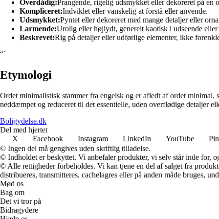
Overdådig:
Prangende, rigelig udsmykket eller dekoreret på en
Kompliceret:
Indviklet eller vanskelig at forstå eller anvende.
Udsmykket:
Pyntet eller dekoreret med mange detaljer eller orn
Larmende:
Urolig eller højlydt, generelt kaotisk i udseende eller
Beskrevet:
Rig på detaljer eller udførlige elementer, ikke forenkle
“`
Etymologi
Ordet minimalistisk stammer fra engelsk og er afledt af ordet minimal, so
neddæmpet og reduceret til det essentielle, uden overflødige detaljer ell
Boligydelse.dk
Del med hjertet
X
Facebook
Instagram
LinkedIn
YouTube
Pin
© Ingen del må gengives uden skriftlig tilladelse.
© Indholdet er beskyttet. Vi anbefaler produkter, vi selv står inde for
© Alle rettigheder forbeholdes. Vi kan tjene en del af salget fra produk
distribueres, transmitteres, cachelagres eller på anden måde bruges, und
Mød os
Bag om
Det vi tror på
Bidragydere
Hjælp os