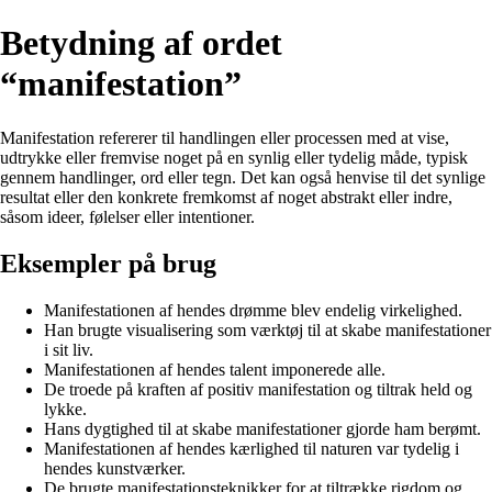
Betydning af ordet
“manifestation”
Manifestation refererer til handlingen eller processen med at vise,
udtrykke eller fremvise noget på en synlig eller tydelig måde, typisk
gennem handlinger, ord eller tegn. Det kan også henvise til det synlige
resultat eller den konkrete fremkomst af noget abstrakt eller indre,
såsom ideer, følelser eller intentioner.
Eksempler på brug
Manifestationen af hendes drømme blev endelig virkelighed.
Han brugte visualisering som værktøj til at skabe manifestationer
i sit liv.
Manifestationen af hendes talent imponerede alle.
De troede på kraften af positiv manifestation og tiltrak held og
lykke.
Hans dygtighed til at skabe manifestationer gjorde ham berømt.
Manifestationen af hendes kærlighed til naturen var tydelig i
hendes kunstværker.
De brugte manifestationsteknikker for at tiltrække rigdom og