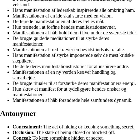
velstand.
Hans manifestation af lederskab inspirerede alle omkring ham.
Manifestationen af en ide skal starte med en vision.
De fejrede manifestationen af deres fælles mål.
Hun trænede i at forfine hendes manifestationsevner.
Manifestationen af håb holdt dem i live under de sværeste tider.
De brugte guidede meditationer til at styrke deres
manifestationer.
Manifestationen af fred kræver en bevidst indsats fra alle.
Hans manifestation af styrke imponerede selv de mest kritiske
skeptikere.
De delte deres manifestationshistorier for at inspirere andre.
Manifestationen af en ny verden kræver handling og
samarbejde.
De brugte ritualer til at forstærke deres manifestationers energi.
Hun skrev et manifest for at tydeliggøre hendes ønsker og
manifestationer.
Manifestationen af håb forandrede hele samfundets dynamik.
Antonymer
Concealment:
The act of hiding or keeping something secret.
Occlusion:
The state of being closed or blocked off.
Conceal:
To keep something hidden or secret.