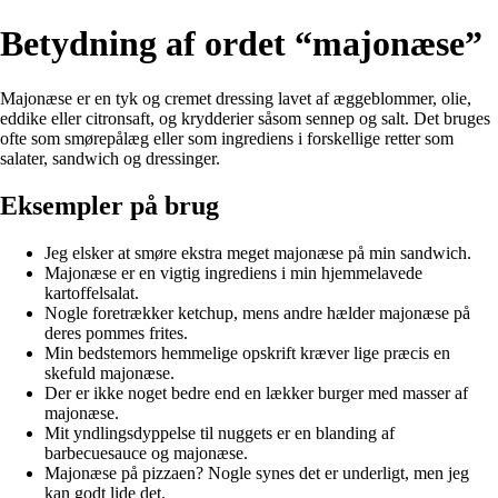
Betydning af ordet “majonæse”
Majonæse er en tyk og cremet dressing lavet af æggeblommer, olie,
eddike eller citronsaft, og krydderier såsom sennep og salt. Det bruges
ofte som smørepålæg eller som ingrediens i forskellige retter som
salater, sandwich og dressinger.
Eksempler på brug
Jeg elsker at smøre ekstra meget majonæse på min sandwich.
Majonæse er en vigtig ingrediens i min hjemmelavede
kartoffelsalat.
Nogle foretrækker ketchup, mens andre hælder majonæse på
deres pommes frites.
Min bedstemors hemmelige opskrift kræver lige præcis en
skefuld majonæse.
Der er ikke noget bedre end en lækker burger med masser af
majonæse.
Mit yndlingsdyppelse til nuggets er en blanding af
barbecuesauce og majonæse.
Majonæse på pizzaen? Nogle synes det er underligt, men jeg
kan godt lide det.