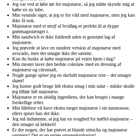
Jeg var ved at løbe tør for majonæse, så jeg måtte skynde mig at
købe en ny tube.
Min veninde siger, at jeg er for vild med majonæse, men jeg kan
ikke få nok.
Majonæse med et strejf af hvidløg er perfekt til at dyppe
grøntsagsstænger i.
Min sandwich er ikke fuldendt uden et generøst lag af
majonæse.
Jeg prøvede at lave en sundere version af majonæse med
avocado, men det smagte ikke det samme.
Kan du huske at købe majonæse på vejen hjem i dag?
Min moster laver den bedste coleslaw med en dressing af
majonæse og citronsaft.
Nogle gange spiser jeg en skefuld majonæse rent – det smager
skønt!
Jeg kunne godt bruge lidt ekstra smag i min salat – måske skulle
jeg tilføje lidt majonæse.
Majonæse er en alsidig ingrediens, der kan bruges i mange
forskellige retter.
Min lillebror vil have ekstra meget majonæse i sin tunmousse,
ellers spiser han det ikke.
Jeg må indrømme, at jeg har en svaghed for trøffel-majonæse –
den smager så lækkert!
Er der nogen, der har prøvet at blande sriracha og majonæse
sammen? Det er en seriøs smagseksplosion!