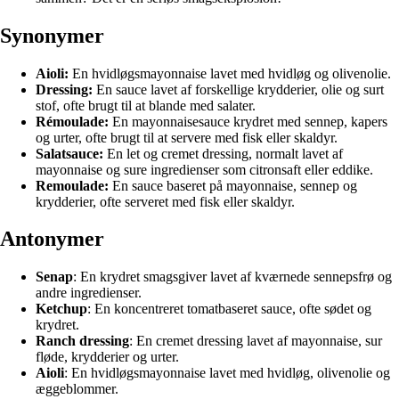
Synonymer
Aioli:
En hvidløgsmayonnaise lavet med hvidløg og olivenolie.
Dressing:
En sauce lavet af forskellige krydderier, olie og surt
stof, ofte brugt til at blande med salater.
Rémoulade:
En mayonnaisesauce krydret med sennep, kapers
og urter, ofte brugt til at servere med fisk eller skaldyr.
Salatsauce:
En let og cremet dressing, normalt lavet af
mayonnaise og sure ingredienser som citronsaft eller eddike.
Remoulade:
En sauce baseret på mayonnaise, sennep og
krydderier, ofte serveret med fisk eller skaldyr.
Antonymer
Senap
: En krydret smagsgiver lavet af kværnede sennepsfrø og
andre ingredienser.
Ketchup
: En koncentreret tomatbaseret sauce, ofte sødet og
krydret.
Ranch dressing
: En cremet dressing lavet af mayonnaise, sur
fløde, krydderier og urter.
Aioli
: En hvidløgsmayonnaise lavet med hvidløg, olivenolie og
æggeblommer.