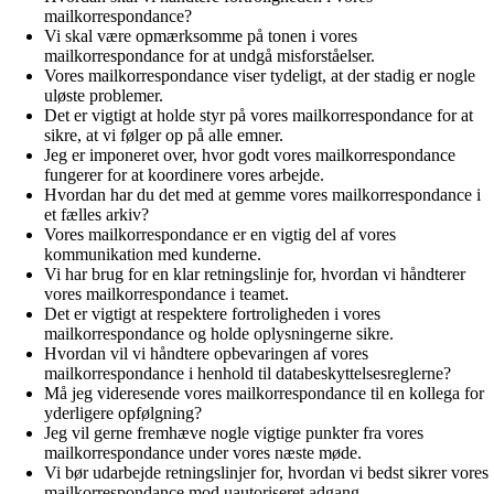
mailkorrespondance?
Vi skal være opmærksomme på tonen i vores
mailkorrespondance for at undgå misforståelser.
Vores mailkorrespondance viser tydeligt, at der stadig er nogle
uløste problemer.
Det er vigtigt at holde styr på vores mailkorrespondance for at
sikre, at vi følger op på alle emner.
Jeg er imponeret over, hvor godt vores mailkorrespondance
fungerer for at koordinere vores arbejde.
Hvordan har du det med at gemme vores mailkorrespondance i
et fælles arkiv?
Vores mailkorrespondance er en vigtig del af vores
kommunikation med kunderne.
Vi har brug for en klar retningslinje for, hvordan vi håndterer
vores mailkorrespondance i teamet.
Det er vigtigt at respektere fortroligheden i vores
mailkorrespondance og holde oplysningerne sikre.
Hvordan vil vi håndtere opbevaringen af vores
mailkorrespondance i henhold til databeskyttelsesreglerne?
Må jeg videresende vores mailkorrespondance til en kollega for
yderligere opfølgning?
Jeg vil gerne fremhæve nogle vigtige punkter fra vores
mailkorrespondance under vores næste møde.
Vi bør udarbejde retningslinjer for, hvordan vi bedst sikrer vores
mailkorrespondance mod uautoriseret adgang.