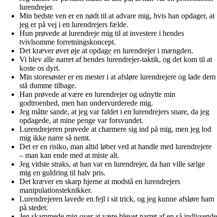
lurendrejer.
Min bedste ven er en nødt til at advare mig, hvis han opdager, at
jeg er på vej i en lurendrejers fælde.
Hun prøvede at lurendreje mig til at investere i hendes
tvivlsomme forretningskoncept.
Det kræver øvet øje at opdage en lurendrejer i mængden.
Vi blev alle narret af hendes lurendrejer-taktik, og det kom til at
koste os dyrt.
Min storesøster er en mester i at afsløre lurendrejere og lade dem
stå dumme tilbage.
Han prøvede at være en lurendrejer og udnytte min
godtroenhed, men han undervurderede mig.
Jeg måtte sande, at jeg var faldet i en lurendrejers snare, da jeg
opdagede, at mine penge var forsvundet.
Lurendrejeren prøvede at charmere sig ind på mig, men jeg lod
mig ikke narre så nemt.
Det er en risiko, man altid løber ved at handle med lurendrejere
– man kan ende med at miste alt.
Jeg vidste straks, at han var en lurendrejer, da han ville sælge
mig en guldring til halv pris.
Det kræver en skarp hjerne at modstå en lurendrejers
manipulationsteknikker.
Lurendrejeren lavede en fejl i sit trick, og jeg kunne afsløre ham
på stedet.
Jeg skammede mig over at være blevet narret af en så indlysende