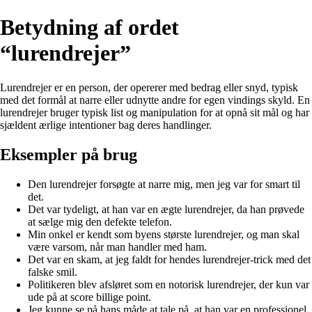
Betydning af ordet
“lurendrejer”
Lurendrejer er en person, der opererer med bedrag eller snyd, typisk
med det formål at narre eller udnytte andre for egen vindings skyld. En
lurendrejer bruger typisk list og manipulation for at opnå sit mål og har
sjældent ærlige intentioner bag deres handlinger.
Eksempler på brug
Den lurendrejer forsøgte at narre mig, men jeg var for smart til
det.
Det var tydeligt, at han var en ægte lurendrejer, da han prøvede
at sælge mig den defekte telefon.
Min onkel er kendt som byens største lurendrejer, og man skal
være varsom, når man handler med ham.
Det var en skam, at jeg faldt for hendes lurendrejer-trick med det
falske smil.
Politikeren blev afsløret som en notorisk lurendrejer, der kun var
ude på at score billige point.
Jeg kunne se på hans måde at tale på, at han var en professionel