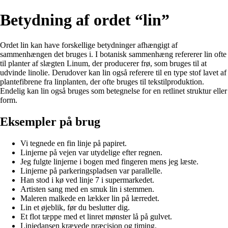
Betydning af ordet “lin”
Ordet lin kan have forskellige betydninger afhængigt af
sammenhængen det bruges i. I botanisk sammenhæng refererer lin ofte
til planter af slægten Linum, der producerer frø, som bruges til at
udvinde linolie. Derudover kan lin også referere til en type stof lavet af
plantefibrene fra linplanten, der ofte bruges til tekstilproduktion.
Endelig kan lin også bruges som betegnelse for en retlinet struktur eller
form.
Eksempler på brug
Vi tegnede en fin linje på papiret.
Linjerne på vejen var utydelige efter regnen.
Jeg fulgte linjerne i bogen med fingeren mens jeg læste.
Linjerne på parkeringspladsen var parallelle.
Han stod i kø ved linje 7 i supermarkedet.
Artisten sang med en smuk lin i stemmen.
Maleren malkede en lækker lin på lærredet.
Lin et øjeblik, før du beslutter dig.
Et flot tæppe med et linret mønster lå på gulvet.
Linjedansen krævede præcision og timing.