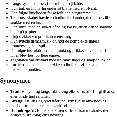
Langs kysten kunne vi se en lin af sejl både.
Hun trak en fin ny lin under sit bryne med en blyant.
Han fulgte linjekoden for at fejlfinde programmet.
Telefonselskabet havde en hotline for kunder, der gerne ville
snakke med en lin.
Han skrev med en sikker hånd og lod blyanten danne smukke
linjer på papiret.
Linjestykket var præcis to meter langt.
Hun lyttede til jazzmusik og nød de komplekse linjer i
trommeslagerens spil.
De fulgte instruktionerne til punkt og prikke, selv de mindste
linjer blev læst op flere gange.
Tegningen var abstrakt med krumme linjer og skarpe vinkler.
I matematik skulle han trække en lin for at vise relationen
mellem to punkter.
Synonymer
Tråd:
En tynd og langstrakt streng eller snor, ofte brugt til at sy
eller binde ting sammen
Streng:
En lang og tynd trådtype, som typisk anvendes til
musikinstrumenter eller snørebånd
Bomuldsgarn:
Et materiale fremstillet af bomuldstråde, der
bruges til strikning eller hækling