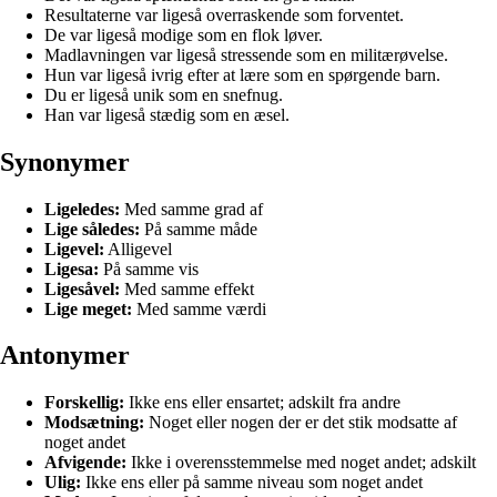
Resultaterne var ligeså overraskende som forventet.
De var ligeså modige som en flok løver.
Madlavningen var ligeså stressende som en militærøvelse.
Hun var ligeså ivrig efter at lære som en spørgende barn.
Du er ligeså unik som en snefnug.
Han var ligeså stædig som en æsel.
Synonymer
Ligeledes:
Med samme grad af
Lige således:
På samme måde
Ligevel:
Alligevel
Ligesa:
På samme vis
Ligesåvel:
Med samme effekt
Lige meget:
Med samme værdi
Antonymer
Forskellig:
Ikke ens eller ensartet; adskilt fra andre
Modsætning:
Noget eller nogen der er det stik modsatte af
noget andet
Afvigende:
Ikke i overensstemmelse med noget andet; adskilt
Ulig:
Ikke ens eller på samme niveau som noget andet