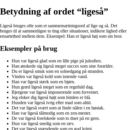
Betydning af ordet “ligeså”
Ligeså bruges ofte som et sammensætningsord af lige og så. Det
bruges til at sammenligne to ting eller situationer, indikere lighed eller
ensartethed mellem dem. Eksempel: Han er ligeså høj som sin bror.
Eksempler på brug
Hun var ligeså glad som en lille pige på juleaften.
Han ønskede sig ligeså meget succes som sine forældre.
Du er ligeså smuk som en solnedgang på stranden.
Vinden var ligeså kold som isnende vand.
Han var ligeså stærk som en bjørn.
Hun græd ligeså meget som en regnfuld dag.
Bjergene var ligeså imponerende som forventet.
Jeg elsker dig ligeså højt som himlen er blå.
Hunden var ligeså ivrig efter mad som altid.
Det var ligeså svært som at finde nålen i en høstak.
Han var ligeså tålmodig som en zen-mester.
De var ligeså forelskede som to duer på en gren.
Hun var ligeså snedig som en ræv.
Det var ligeså spændende som en god krimi.