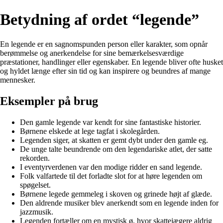
Betydning af ordet “legende”
En legende er en sagnomspunden person eller karakter, som opnår
berømmelse og anerkendelse for sine bemærkelsesværdige
præstationer, handlinger eller egenskaber. En legende bliver ofte husket
og hyldet længe efter sin tid og kan inspirere og beundres af mange
mennesker.
Eksempler på brug
Den gamle legende var kendt for sine fantastiske historier.
Børnene elskede at lege tagfat i skolegården.
Legenden siger, at skatten er gemt dybt under den gamle eg.
De unge talte beundrende om den legendariske atlet, der satte
rekorden.
I eventyrverdenen var den modige ridder en sand legende.
Folk valfartede til det forladte slot for at høre legenden om
spøgelset.
Børnene legede gemmeleg i skoven og grinede højt af glæde.
Den aldrende musiker blev anerkendt som en legende inden for
jazzmusik.
Legenden fortæller om en mystisk ø, hvor skattejægere aldrig