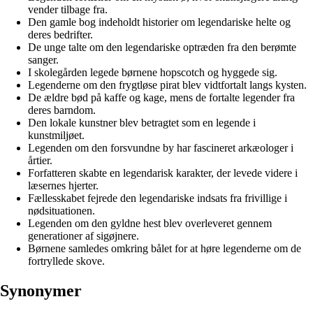
vender tilbage fra.
Den gamle bog indeholdt historier om legendariske helte og
deres bedrifter.
De unge talte om den legendariske optræden fra den berømte
sanger.
I skolegården legede børnene hopscotch og hyggede sig.
Legenderne om den frygtløse pirat blev vidtfortalt langs kysten.
De ældre bød på kaffe og kage, mens de fortalte legender fra
deres barndom.
Den lokale kunstner blev betragtet som en legende i
kunstmiljøet.
Legenden om den forsvundne by har fascineret arkæologer i
årtier.
Forfatteren skabte en legendarisk karakter, der levede videre i
læsernes hjerter.
Fællesskabet fejrede den legendariske indsats fra frivillige i
nødsituationen.
Legenden om den gyldne hest blev overleveret gennem
generationer af sigøjnere.
Børnene samledes omkring bålet for at høre legenderne om de
fortryllede skove.
Synonymer