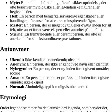
Myte:
En traditionel fortælling ofte af usikker oprindelse, der
ofte beskriver mytologiske eller legendariske figurer eller
begivenheder.
Helt:
En person med bemærkelsesværdige egenskaber eller
handlinger, ofte anset for at være en inspirerende figur.
Mester:
En person, der er meget dygtig eller dygtig inden for sit
felt, ofte anset for at være ekspert eller autoritet på området.
Stjerne:
En fremtrædende eller berømt person, der ofte er
anerkendt for sin ekstraordinære præstationer.
Antonymer
Ukendt:
Ikke kendt eller anerkendt; obskur
Anonym:
En person, der ikke er kendt ved navn eller identitet
Nybegynder:
En person, der er ny inden for et givent område;
rookie
Amatør:
En person, der ikke er professionel inden for et givne
område; ikke-ekspert
Normal:
Almindelig, typisk muligvis ubemærket
Etymologi
Ordet legende stammer fra det latinske ord legenda, som betyder det,