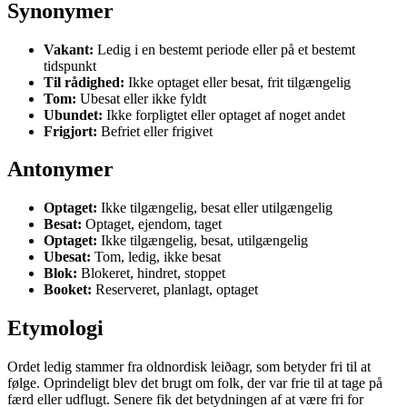
Synonymer
Vakant:
Ledig i en bestemt periode eller på et bestemt
tidspunkt
Til rådighed:
Ikke optaget eller besat, frit tilgængelig
Tom:
Ubesat eller ikke fyldt
Ubundet:
Ikke forpligtet eller optaget af noget andet
Frigjort:
Befriet eller frigivet
Antonymer
Optaget:
Ikke tilgængelig, besat eller utilgængelig
Besat:
Optaget, ejendom, taget
Optaget:
Ikke tilgængelig, besat, utilgængelig
Ubesat:
Tom, ledig, ikke besat
Blok:
Blokeret, hindret, stoppet
Booket:
Reserveret, planlagt, optaget
Etymologi
Ordet ledig stammer fra oldnordisk leiðagr, som betyder fri til at
følge. Oprindeligt blev det brugt om folk, der var frie til at tage på
færd eller udflugt. Senere fik det betydningen af at være fri for