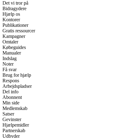
Det vi tror på
Bidragydere
Hjælp os
Kontorer
Publikationer
Gratis ressourcer
Kampagner
Omtaler
Købeguides
Manualer
Indslag
Noter
Få svar
Brug for hjælp
Respons
Arbejdspladser
Del info
Abonnent
Min side
Medlemskab
Satser
Gevinster
Hjælpemidler
Partnerskab
Udbyder