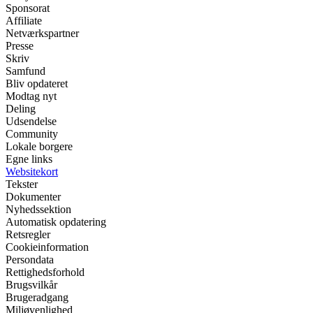
Sponsorat
Affiliate
Netværkspartner
Presse
Skriv
Samfund
Bliv opdateret
Modtag nyt
Deling
Udsendelse
Community
Lokale borgere
Egne links
Websitekort
Tekster
Dokumenter
Nyhedssektion
Automatisk opdatering
Retsregler
Cookieinformation
Persondata
Rettighedsforhold
Brugsvilkår
Brugeradgang
Miljøvenlighed