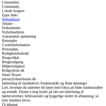
Udsendelse
Community
Lokale borgere
Egne links
Websitekort
Tekster
Dokumenter
Nyhedssektion
Automatisk opdatering
Retsregler
Cookieinformation
Persondata
Rettighedsforhold
Brugsvilkår
Brugeradgang
Miljøvenlighed
Boligydelse.dk
Share House
presse@sharehouse.dk
Indretning til familielivet: Funktionelle og flotte løsninger
Lær, hvordan du indretter dit hjem med fokus på både funktionalitet
og æstetik. Denne e-bog byder på råd om indretning af
børneværelser, fællesarealer og hyggelige steder til afslapning, så
hele familien trives.
Få adgang