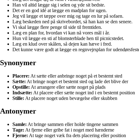
Han vil altid lægge sig i selen og yde sit bedste.
Det er en god idé at lægge en madplan for ugen.
Jeg vil lægge et tæppe over mig og tage en lur på sofaen.
Læg beskeden ned på skrivebordet, så han kan se den senere.
Vi skal lægge flere penge til side til fremtiden.
Læg en plan for, hvordan vi kan nå vores mål i år.
Hun vil lægge en sti af blomsterblade hen til picnicstedet.
Læg en klud over skålen, så dejen kan hæve i fred.
Det kunne være godt at lægge en regnvejrsplan for udendørsfest
Synonymer
Placere:
At sætte eller anbringe noget på et bestemt sted
Sætte:
At bringe noget et bestemt sted og lade det blive der
Opstille:
At arrangere eller sætte noget på plads
Indsætte:
At placere eller sætte noget ind i en bestemt position
Stille:
At placere noget uden bevægelse eller skubben
Antonymer
Samle:
At bringe sammen eller holde tingene sammen
Tage:
At fjerne eller gribe fat i noget med hænderne
Fjerne:
At tage noget væk fra dets placering eller position