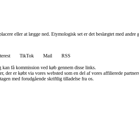
 placere eller at lægge ned. Etymologisk set er det beslægtet med and
terest
TikTok
Mail
RSS
, og kan få kommission ved køb gennem disse links.
ter, der er købt via vores websted som en del af vores affilierede partn
tagen med forudgående skriftlig tilladelse fra os.