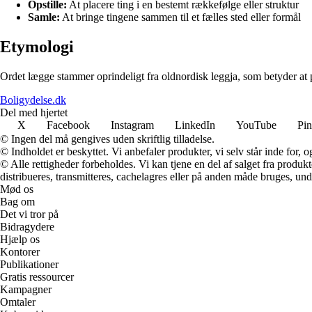
Opstille:
At placere ting i en bestemt rækkefølge eller struktur
Samle:
At bringe tingene sammen til et fælles sted eller formål
Etymologi
Ordet lægge stammer oprindeligt fra oldnordisk leggja, som betyder at
Boligydelse.dk
Del med hjertet
X
Facebook
Instagram
LinkedIn
YouTube
Pin
© Ingen del må gengives uden skriftlig tilladelse.
© Indholdet er beskyttet. Vi anbefaler produkter, vi selv står inde for
© Alle rettigheder forbeholdes. Vi kan tjene en del af salget fra produk
distribueres, transmitteres, cachelagres eller på anden måde bruges, und
Mød os
Bag om
Det vi tror på
Bidragydere
Hjælp os
Kontorer
Publikationer
Gratis ressourcer
Kampagner
Omtaler