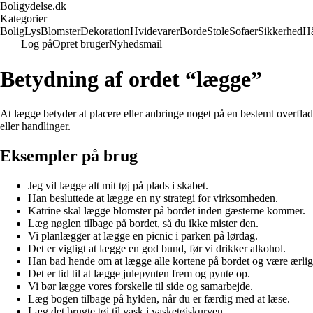
Boligydelse.dk
Kategorier
Bolig
Lys
Blomster
Dekoration
Hvidevarer
Borde
Stole
Sofaer
Sikkerhed
H
Log på
Opret bruger
Nyhedsmail
Betydning af ordet “lægge”
At lægge betyder at placere eller anbringe noget på en bestemt overflade 
eller handlinger.
Eksempler på brug
Jeg vil lægge alt mit tøj på plads i skabet.
Han besluttede at lægge en ny strategi for virksomheden.
Katrine skal lægge blomster på bordet inden gæsterne kommer.
Læg nøglen tilbage på bordet, så du ikke mister den.
Vi planlægger at lægge en picnic i parken på lørdag.
Det er vigtigt at lægge en god bund, før vi drikker alkohol.
Han bad hende om at lægge alle kortene på bordet og være ærlig
Det er tid til at lægge julepynten frem og pynte op.
Vi bør lægge vores forskelle til side og samarbejde.
Læg bogen tilbage på hylden, når du er færdig med at læse.
Læg det brugte tøj til vask i vasketøjskurven.