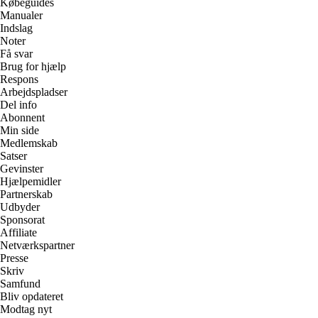
Købeguides
Manualer
Indslag
Noter
Få svar
Brug for hjælp
Respons
Arbejdspladser
Del info
Abonnent
Min side
Medlemskab
Satser
Gevinster
Hjælpemidler
Partnerskab
Udbyder
Sponsorat
Affiliate
Netværkspartner
Presse
Skriv
Samfund
Bliv opdateret
Modtag nyt