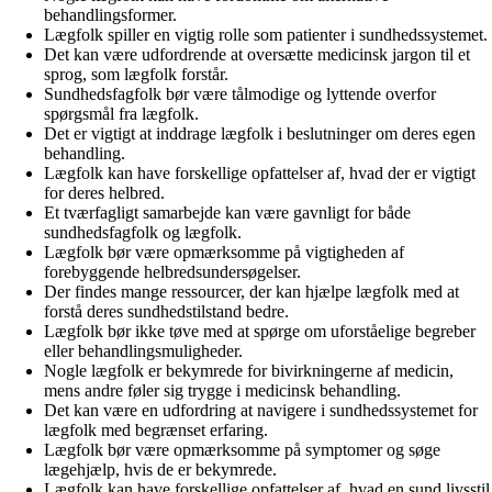
behandlingsformer.
Lægfolk spiller en vigtig rolle som patienter i sundhedssystemet.
Det kan være udfordrende at oversætte medicinsk jargon til et
sprog, som lægfolk forstår.
Sundhedsfagfolk bør være tålmodige og lyttende overfor
spørgsmål fra lægfolk.
Det er vigtigt at inddrage lægfolk i beslutninger om deres egen
behandling.
Lægfolk kan have forskellige opfattelser af, hvad der er vigtigt
for deres helbred.
Et tværfagligt samarbejde kan være gavnligt for både
sundhedsfagfolk og lægfolk.
Lægfolk bør være opmærksomme på vigtigheden af
forebyggende helbredsundersøgelser.
Der findes mange ressourcer, der kan hjælpe lægfolk med at
forstå deres sundhedstilstand bedre.
Lægfolk bør ikke tøve med at spørge om uforståelige begreber
eller behandlingsmuligheder.
Nogle lægfolk er bekymrede for bivirkningerne af medicin,
mens andre føler sig trygge i medicinsk behandling.
Det kan være en udfordring at navigere i sundhedssystemet for
lægfolk med begrænset erfaring.
Lægfolk bør være opmærksomme på symptomer og søge
lægehjælp, hvis de er bekymrede.
Lægfolk kan have forskellige opfattelser af, hvad en sund livsstil