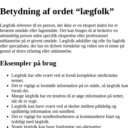
Betydning af ordet “lægfolk”
Lægfolk refererer til en person, der ikke er en ekspert inden for et
bestemt område eller fagområde. Det kan bruges til at beskrive en
almindelig person uden specifik ekspertise eller professionel
uddannelse på et givent område. Lægfolk adskiller sig ofte fra fagfolk
eller specialister, der har en dybere forståelse og viden om et emne på
grund af deres erfaring eller uddannelse.
Eksempler på brug
Lægfolk har ofte svært ved at forstå komplekse medicinske
termer.
Det er vigtigt at formidle information på en måde, så lægfolk kan
forstå det.
Mange lægfolk har en tendens til at søge information på nettet,
når de er syge.
Lægfolk kan have svært ved at skelne mellem pålidelig og
upålidelig information om sundhed.
Det er vigtigt for sundhedssektoren at kommunikere klart og
tydeligt med lægfolk.
Nogle lægfolk kan have fordomme om alternative