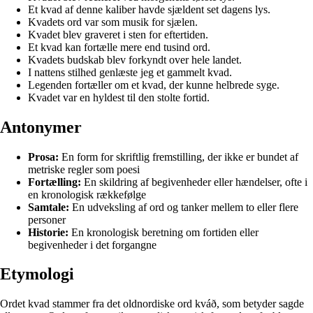
Et kvad af denne kaliber havde sjældent set dagens lys.
Kvadets ord var som musik for sjælen.
Kvadet blev graveret i sten for eftertiden.
Et kvad kan fortælle mere end tusind ord.
Kvadets budskab blev forkyndt over hele landet.
I nattens stilhed genlæste jeg et gammelt kvad.
Legenden fortæller om et kvad, der kunne helbrede syge.
Kvadet var en hyldest til den stolte fortid.
Antonymer
Prosa:
En form for skriftlig fremstilling, der ikke er bundet af
metriske regler som poesi
Fortælling:
En skildring af begivenheder eller hændelser, ofte i
en kronologisk rækkefølge
Samtale:
En udveksling af ord og tanker mellem to eller flere
personer
Historie:
En kronologisk beretning om fortiden eller
begivenheder i det forgangne
Etymologi
Ordet kvad stammer fra det oldnordiske ord kváð, som betyder sagde