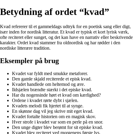
Betydning af ordet “kvad”
Kvad refererer til et gammeldags udtryk for en poetisk sang eller digt,
især inden for nordisk litteratur. Et kvad er typisk et kort lyrisk værk,
ofte reciteret eller sunget, og det kan have en narrativ eller beskrivende
karakter. Ordet kvad stammer fra oldnordisk og har rødder i den
nordiske litterære tradition.
Eksempler på brug
Kvadet var fyldt med smukke metaforer.
Den gamle skjald reciterede et episk kvad.
Kvadet handlede om heltemod og ære.
Ildsjælen brændte stærkt i det episke kvad.
Har du nogensinde hørt et kvad om kærlighed?
Ordene i kvadet rørte dybt i sjælen.
Kvadets melodi fik hjertet til at synge.
En skønne dag vil jeg skrive mit eget kvad.
Kvadet fortalte historien om en magisk skov.
Hver strofe i kvadet var som en perle på en snor.
Den unge digter blev berømt for sit episke kvad.
Kvadet blev reciteret ved morgenens første lys.