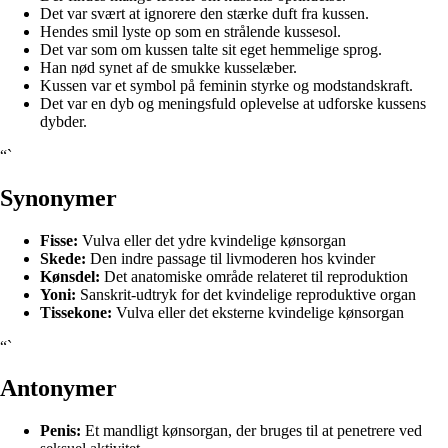
Det var svært at ignorere den stærke duft fra kussen.
Hendes smil lyste op som en strålende kussesol.
Det var som om kussen talte sit eget hemmelige sprog.
Han nød synet af de smukke kusselæber.
Kussen var et symbol på feminin styrke og modstandskraft.
Det var en dyb og meningsfuld oplevelse at udforske kussens
dybder.
“`
Synonymer
Fisse:
Vulva eller det ydre kvindelige kønsorgan
Skede:
Den indre passage til livmoderen hos kvinder
Kønsdel:
Det anatomiske område relateret til reproduktion
Yoni:
Sanskrit-udtryk for det kvindelige reproduktive organ
Tissekone:
Vulva eller det eksterne kvindelige kønsorgan
“`
Antonymer
Penis:
Et mandligt kønsorgan, der bruges til at penetrere ved