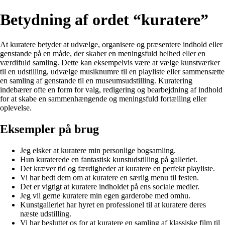
Betydning af ordet “kuratere”
At kuratere betyder at udvælge, organisere og præsentere indhold eller
genstande på en måde, der skaber en meningsfuld helhed eller en
værdifuld samling. Dette kan eksempelvis være at vælge kunstværker
til en udstilling, udvælge musiknumre til en playliste eller sammensætte
en samling af genstande til en museumsudstilling. Kuratering
indebærer ofte en form for valg, redigering og bearbejdning af indhold
for at skabe en sammenhængende og meningsfuld fortælling eller
oplevelse.
Eksempler på brug
Jeg elsker at kuratere min personlige bogsamling.
Hun kuraterede en fantastisk kunstudstilling på galleriet.
Det kræver tid og færdigheder at kuratere en perfekt playliste.
Vi har bedt dem om at kuratere en særlig menu til festen.
Det er vigtigt at kuratere indholdet på ens sociale medier.
Jeg vil gerne kuratere min egen garderobe med omhu.
Kunstgalleriet har hyret en professionel til at kuratere deres
næste udstilling.
Vi har besluttet os for at kuratere en samling af klassiske film til