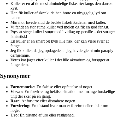
Kuller er en af de mest almindelige fiskearter langs den danske
kyst.
Han fik kuller af skræk, da han hørte en uhyggelig lyd om
natten.
Min mor lavede altid de bedste fiskefrikadeller med kuller.
Vi fandt en stor stime kuller ved molen og fik en god fangst.
Prøv at stege kuller i smør med hvidløg og persille – det smager
fantastisk!
En kuller er en smart og kvik lille fisk, der kan være svær at
fange.
Jeg fik kuller, da jeg opdagede, at jeg havde glemt min paraply
derhjemme.
Vores kat jager efter kuller i det lille akvarium og forsøger at
fange dem.
Synonymer
Fornemmelse:
En følelse eller opfattelse af noget.
Virvar:
En forvirret og hektisk situation med mange forskellige
ting der sker på én gang.
Røre:
At forvirre eller distrahere nogen.
Forvirring:
En tilstand hvor man er forvirret eller uklar om
noget.
Uro:
En tilstand af uro eller rastløshed.