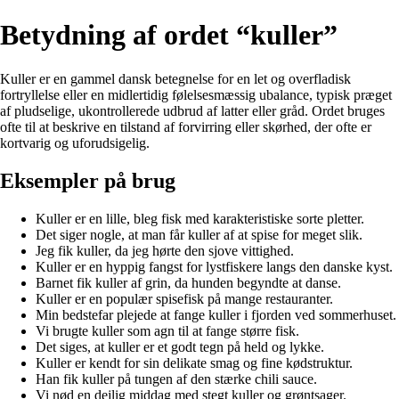
Betydning af ordet “kuller”
Kuller er en gammel dansk betegnelse for en let og overfladisk
fortryllelse eller en midlertidig følelsesmæssig ubalance, typisk præget
af pludselige, ukontrollerede udbrud af latter eller gråd. Ordet bruges
ofte til at beskrive en tilstand af forvirring eller skørhed, der ofte er
kortvarig og uforudsigelig.
Eksempler på brug
Kuller er en lille, bleg fisk med karakteristiske sorte pletter.
Det siger nogle, at man får kuller af at spise for meget slik.
Jeg fik kuller, da jeg hørte den sjove vittighed.
Kuller er en hyppig fangst for lystfiskere langs den danske kyst.
Barnet fik kuller af grin, da hunden begyndte at danse.
Kuller er en populær spisefisk på mange restauranter.
Min bedstefar plejede at fange kuller i fjorden ved sommerhuset.
Vi brugte kuller som agn til at fange større fisk.
Det siges, at kuller er et godt tegn på held og lykke.
Kuller er kendt for sin delikate smag og fine kødstruktur.
Han fik kuller på tungen af den stærke chili sauce.
Vi nød en dejlig middag med stegt kuller og grøntsager.