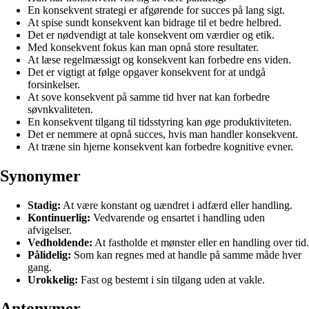
En konsekvent strategi er afgørende for succes på lang sigt.
At spise sundt konsekvent kan bidrage til et bedre helbred.
Det er nødvendigt at tale konsekvent om værdier og etik.
Med konsekvent fokus kan man opnå store resultater.
At læse regelmæssigt og konsekvent kan forbedre ens viden.
Det er vigtigt at følge opgaver konsekvent for at undgå
forsinkelser.
At sove konsekvent på samme tid hver nat kan forbedre
søvnkvaliteten.
En konsekvent tilgang til tidsstyring kan øge produktiviteten.
Det er nemmere at opnå succes, hvis man handler konsekvent.
At træne sin hjerne konsekvent kan forbedre kognitive evner.
Synonymer
Stadig:
At være konstant og uændret i adfærd eller handling.
Kontinuerlig:
Vedvarende og ensartet i handling uden
afvigelser.
Vedholdende:
At fastholde et mønster eller en handling over tid.
Pålidelig:
Som kan regnes med at handle på samme måde hver
gang.
Urokkelig:
Fast og bestemt i sin tilgang uden at vakle.
Antonymer