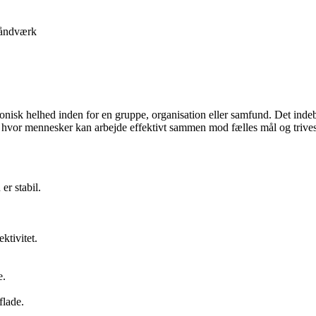
åndværk
sk helhed inden for en gruppe, organisation eller samfund. Det indebær
 hvor mennesker kan arbejde effektivt sammen mod fælles mål og trives
er stabil.
ktivitet.
e.
flade.