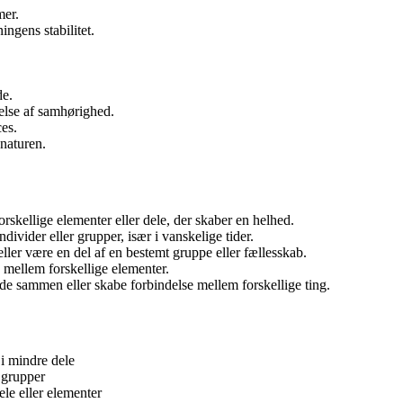
mer.
gens stabilitet.
.
de.
else af samhørighed.
ces.
naturen.
skellige elementer eller dele, der skaber en helhed.
divider eller grupper, især i vanskelige tider.
 eller være en del af en bestemt gruppe eller fællesskab.
 mellem forskellige elementer.
inde sammen eller skabe forbindelse mellem forskellige ting.
i mindre dele
r grupper
ele eller elementer