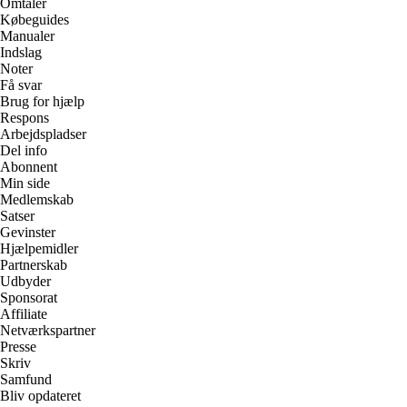
Omtaler
Købeguides
Manualer
Indslag
Noter
Få svar
Brug for hjælp
Respons
Arbejdspladser
Del info
Abonnent
Min side
Medlemskab
Satser
Gevinster
Hjælpemidler
Partnerskab
Udbyder
Sponsorat
Affiliate
Netværkspartner
Presse
Skriv
Samfund
Bliv opdateret