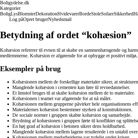
Boligydelse.dk
Kategorier
Bolig
Lys
Blomster
Dekoration
Hvidevarer
Borde
Stole
Sofaer
Sikkerhed
H
Log på
Opret bruger
Nyhedsmail
Betydning af ordet “kohæsion”
Kohæsion refererer til evnen til at skabe en sammenhængende og harmoni
medlemmerne. Kohæsion er afgørende for at opbygge et positivt miljø,
Eksempler på brug
Kohæsionen mellem de forskellige materialer sikrer, at strukturen 
Manglende kohæsion i cementen kan føre til revnedannelser.
Et limstof bruges til at skabe kohæsion mellem de to materialer.
Kohæsionen i teamet var afgørende for at nå målet.
Kohæsionen mellem grupperne påvirker hele organisationens effe
Materialernes kohæsion bestemmer styrken af konstruktionen.
De sociale normer i gruppen skabte kohæsion og samarbejde.
Brydning af kohæsionen i gruppen førte til konflikter og splittels
En høj grad af kohæsion i betonen sikrer dens holdbarhed.
Manglende kohæsion mellem lagene resulterede i en ustabil over
Kohæsionen mellem medarbejderne var tydelig under krisen.