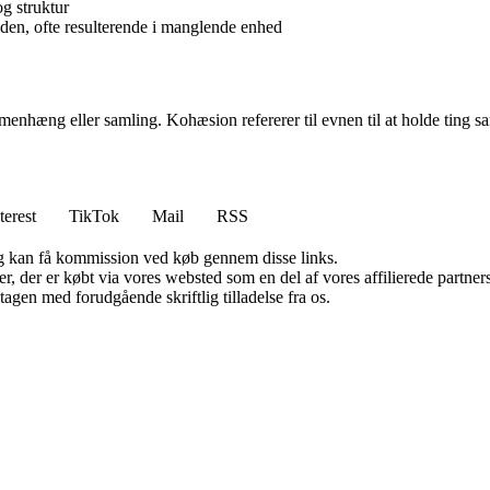
g struktur
nden, ofte resulterende i manglende enhed
hæng eller samling. Kohæsion refererer til evnen til at holde ting samme
terest
TikTok
Mail
RSS
, og kan få kommission ved køb gennem disse links.
ter, der er købt via vores websted som en del af vores affilierede partn
tagen med forudgående skriftlig tilladelse fra os.