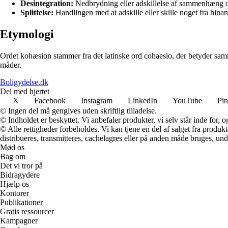
Desintegration:
Nedbrydning eller adskillelse af sammenhæng o
Splittelse:
Handlingen med at adskille eller skille noget fra hina
Etymologi
Ordet kohæsion stammer fra det latinske ord cohaesio, der betyder sammen
måder.
Boligydelse.dk
Del med hjertet
X
Facebook
Instagram
LinkedIn
YouTube
Pin
© Ingen del må gengives uden skriftlig tilladelse.
© Indholdet er beskyttet. Vi anbefaler produkter, vi selv står inde for
© Alle rettigheder forbeholdes. Vi kan tjene en del af salget fra produk
distribueres, transmitteres, cachelagres eller på anden måde bruges, und
Mød os
Bag om
Det vi tror på
Bidragydere
Hjælp os
Kontorer
Publikationer
Gratis ressourcer
Kampagner