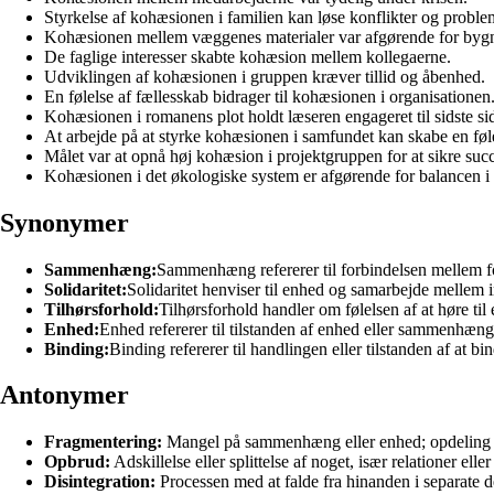
Styrkelse af kohæsionen i familien kan løse konflikter og proble
Kohæsionen mellem væggenes materialer var afgørende for bygnin
De faglige interesser skabte kohæsion mellem kollegaerne.
Udviklingen af kohæsionen i gruppen kræver tillid og åbenhed.
En følelse af fællesskab bidrager til kohæsionen i organisationen
Kohæsionen i romanens plot holdt læseren engageret til sidste si
At arbejde på at styrke kohæsionen i samfundet kan skabe en føl
Målet var at opnå høj kohæsion i projektgruppen for at sikre suc
Kohæsionen i det økologiske system er afgørende for balancen i 
Synonymer
Sammenhæng:
Sammenhæng refererer til forbindelsen mellem for
Solidaritet:
Solidaritet henviser til enhed og samarbejde mellem in
Tilhørsforhold:
Tilhørsforhold handler om følelsen af at høre til
Enhed:
Enhed refererer til tilstanden af enhed eller sammenhæng
Binding:
Binding refererer til handlingen eller tilstanden af at b
Antonymer
Fragmentering:
Mangel på sammenhæng eller enhed; opdeling 
Opbrud:
Adskillelse eller splittelse af noget, især relationer elle
Disintegration:
Processen med at falde fra hinanden i separate d