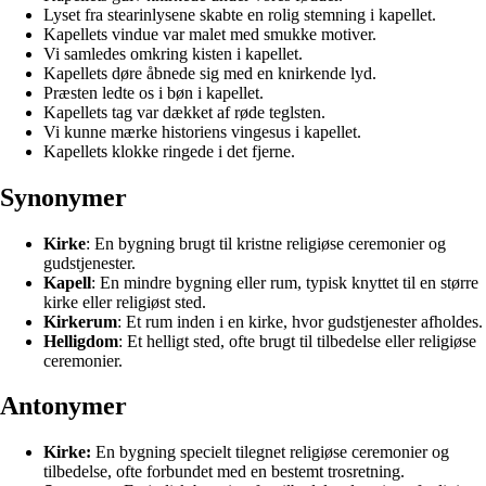
Lyset fra stearinlysene skabte en rolig stemning i kapellet.
Kapellets vindue var malet med smukke motiver.
Vi samledes omkring kisten i kapellet.
Kapellets døre åbnede sig med en knirkende lyd.
Præsten ledte os i bøn i kapellet.
Kapellets tag var dækket af røde teglsten.
Vi kunne mærke historiens vingesus i kapellet.
Kapellets klokke ringede i det fjerne.
Synonymer
Kirke
: En bygning brugt til kristne religiøse ceremonier og
gudstjenester.
Kapell
: En mindre bygning eller rum, typisk knyttet til en større
kirke eller religiøst sted.
Kirkerum
: Et rum inden i en kirke, hvor gudstjenester afholdes.
Helligdom
: Et helligt sted, ofte brugt til tilbedelse eller religiøse
ceremonier.
Antonymer
Kirke:
En bygning specielt tilegnet religiøse ceremonier og
tilbedelse, ofte forbundet med en bestemt trosretning.