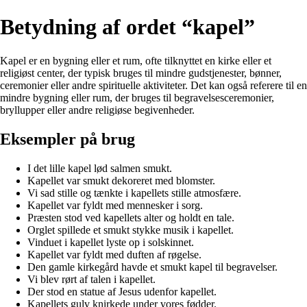
Betydning af ordet “kapel”
Kapel er en bygning eller et rum, ofte tilknyttet en kirke eller et
religiøst center, der typisk bruges til mindre gudstjenester, bønner,
ceremonier eller andre spirituelle aktiviteter. Det kan også referere til en
mindre bygning eller rum, der bruges til begravelsesceremonier,
bryllupper eller andre religiøse begivenheder.
Eksempler på brug
I det lille kapel lød salmen smukt.
Kapellet var smukt dekoreret med blomster.
Vi sad stille og tænkte i kapellets stille atmosfære.
Kapellet var fyldt med mennesker i sorg.
Præsten stod ved kapellets alter og holdt en tale.
Orglet spillede et smukt stykke musik i kapellet.
Vinduet i kapellet lyste op i solskinnet.
Kapellet var fyldt med duften af røgelse.
Den gamle kirkegård havde et smukt kapel til begravelser.
Vi blev rørt af talen i kapellet.
Der stod en statue af Jesus udenfor kapellet.
Kapellets gulv knirkede under vores fødder.