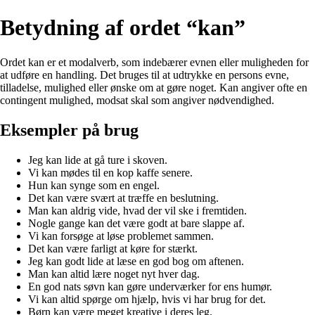
Betydning af ordet “kan”
Ordet kan er et modalverb, som indebærer evnen eller muligheden for
at udføre en handling. Det bruges til at udtrykke en persons evne,
tilladelse, mulighed eller ønske om at gøre noget. Kan angiver ofte en
contingent mulighed, modsat skal som angiver nødvendighed.
Eksempler på brug
Jeg kan lide at gå ture i skoven.
Vi kan mødes til en kop kaffe senere.
Hun kan synge som en engel.
Det kan være svært at træffe en beslutning.
Man kan aldrig vide, hvad der vil ske i fremtiden.
Nogle gange kan det være godt at bare slappe af.
Vi kan forsøge at løse problemet sammen.
Det kan være farligt at køre for stærkt.
Jeg kan godt lide at læse en god bog om aftenen.
Man kan altid lære noget nyt hver dag.
En god nats søvn kan gøre underværker for ens humør.
Vi kan altid spørge om hjælp, hvis vi har brug for det.
Børn kan være meget kreative i deres leg.