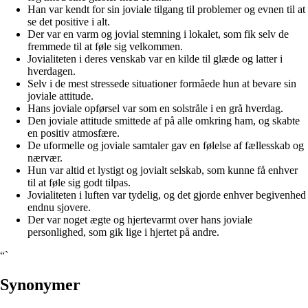
Han var kendt for sin joviale tilgang til problemer og evnen til at
se det positive i alt.
Der var en varm og jovial stemning i lokalet, som fik selv de
fremmede til at føle sig velkommen.
Jovialiteten i deres venskab var en kilde til glæde og latter i
hverdagen.
Selv i de mest stressede situationer formåede hun at bevare sin
joviale attitude.
Hans joviale opførsel var som en solstråle i en grå hverdag.
Den joviale attitude smittede af på alle omkring ham, og skabte
en positiv atmosfære.
De uformelle og joviale samtaler gav en følelse af fællesskab og
nærvær.
Hun var altid et lystigt og jovialt selskab, som kunne få enhver
til at føle sig godt tilpas.
Jovialiteten i luften var tydelig, og det gjorde enhver begivenhed
endnu sjovere.
Der var noget ægte og hjertevarmt over hans joviale
personlighed, som gik lige i hjertet på andre.
“`
Synonymer