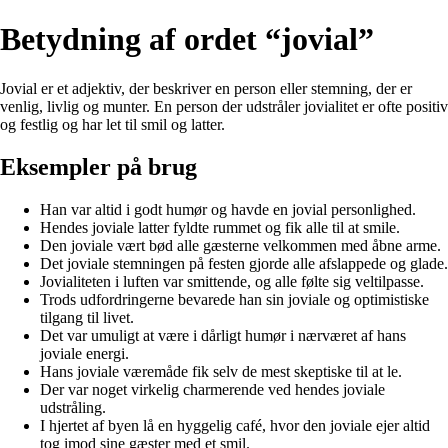
Betydning af ordet “jovial”
Jovial er et adjektiv, der beskriver en person eller stemning, der er
venlig, livlig og munter. En person der udstråler jovialitet er ofte positiv
og festlig og har let til smil og latter.
Eksempler på brug
Han var altid i godt humør og havde en jovial personlighed.
Hendes joviale latter fyldte rummet og fik alle til at smile.
Den joviale vært bød alle gæsterne velkommen med åbne arme.
Det joviale stemningen på festen gjorde alle afslappede og glade.
Jovialiteten i luften var smittende, og alle følte sig veltilpasse.
Trods udfordringerne bevarede han sin joviale og optimistiske
tilgang til livet.
Det var umuligt at være i dårligt humør i nærværet af hans
joviale energi.
Hans joviale væremåde fik selv de mest skeptiske til at le.
Der var noget virkelig charmerende ved hendes joviale
udstråling.
I hjertet af byen lå en hyggelig café, hvor den joviale ejer altid
tog imod sine gæster med et smil.