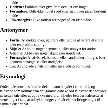
måde
Uddybe:
Forklare eller give flere detaljer om noget
Formulere:
Udtrykke noget i ord eller sætninger på en bestemt
måde
Tilkendegive:
Give udtryk for noget på en klar måde
Antonymer
Fortie:
At dække over, ignorere eller undgå at berøre et emne
eller en problemstilling.
Skjule:
At holde noget hemmeligt eller uoplyst for andre.
Gemme:
At bevare noget skjult eller uopdaget.
Fornægte:
At afvise eksistensen eller sandheden af noget, især
gennem benægtelse eller undgåelse.
Tie:
At undlade at tale om eller give udtryk for noget.
Etymologi
Ordet italesætte består af to dele: i- som betyder i eller ind i, og
talesætte som kommer fra det gammeldanske ord talesætte der betyder
at sætte i tale eller at udtrykke med ord. Således betyder italesætte at
sætte noget i tale, at udtrykke noget verbalt eller at bringe noget til
samtale eller debat.