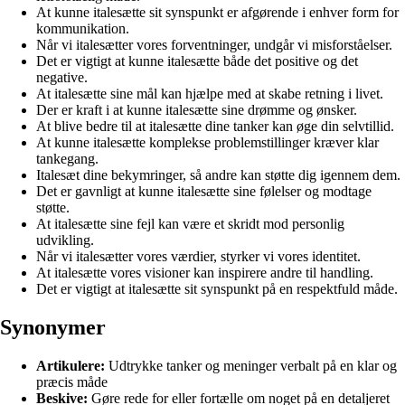
At kunne italesætte sit synspunkt er afgørende i enhver form for
kommunikation.
Når vi italesætter vores forventninger, undgår vi misforståelser.
Det er vigtigt at kunne italesætte både det positive og det
negative.
At italesætte sine mål kan hjælpe med at skabe retning i livet.
Der er kraft i at kunne italesætte sine drømme og ønsker.
At blive bedre til at italesætte dine tanker kan øge din selvtillid.
At kunne italesætte komplekse problemstillinger kræver klar
tankegang.
Italesæt dine bekymringer, så andre kan støtte dig igennem dem.
Det er gavnligt at kunne italesætte sine følelser og modtage
støtte.
At italesætte sine fejl kan være et skridt mod personlig
udvikling.
Når vi italesætter vores værdier, styrker vi vores identitet.
At italesætte vores visioner kan inspirere andre til handling.
Det er vigtigt at italesætte sit synspunkt på en respektfuld måde.
Synonymer
Artikulere:
Udtrykke tanker og meninger verbalt på en klar og
præcis måde
Beskive:
Gøre rede for eller fortælle om noget på en detaljeret