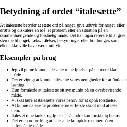
Betydning af ordet “italesætte”
At italesætte betyder at sætte ord på noget, give udtryk for noget, eller
drøfte og diskutere en idé, et problem eller en situation på en
sammenhængende og forståelig måde. Det kan også referere til at give
stemme til noget, f.eks. følelser, bekymringer eller holdninger, som
ellers ikke ville have været udtrykt.
Eksempler på brug
Jeg vil gerne kunne italesætte mine følelser på en mere klar
måde.
Det er vigtigt at kunne italesætte vores uenigheder for at finde en
løsning.
Hun formåede at italesætte sit synspunkt på en overbevisende
måde.
Vi skal lære at italesætte vores behov for at opnå forståelse.
At kunne italesætte problemerne er første skridt mod at løse
dem.
Italesæt dine tanker og følelser, så andre kan forstå dig bedre.
Det er en udfordring at italesætte komplekse emner på en
letforståelig måde.