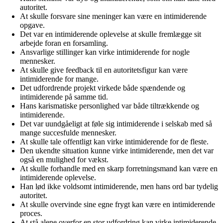
autoritet.
At skulle forsvare sine meninger kan være en intimiderende
opgave.
Det var en intimiderende oplevelse at skulle fremlægge sit
arbejde foran en forsamling.
Ansvarlige stillinger kan virke intimiderende for nogle
mennesker.
At skulle give feedback til en autoritetsfigur kan være
intimiderende for mange.
Det udfordrende projekt virkede både spændende og
intimiderende på samme tid.
Hans karismatiske personlighed var både tiltrækkende og
intimiderende.
Det var uundgåeligt at føle sig intimiderende i selskab med så
mange succesfulde mennesker.
At skulle tale offentligt kan virke intimiderende for de fleste.
Den ukendte situation kunne virke intimiderende, men det var
også en mulighed for vækst.
At skulle forhandle med en skarp forretningsmand kan være en
intimiderende oplevelse.
Han lød ikke voldsomt intimiderende, men hans ord bar tydelig
autoritet.
At skulle overvinde sine egne frygt kan være en intimiderende
proces.
At stå alene overfor en stor udfordring kan virke intimiderende,