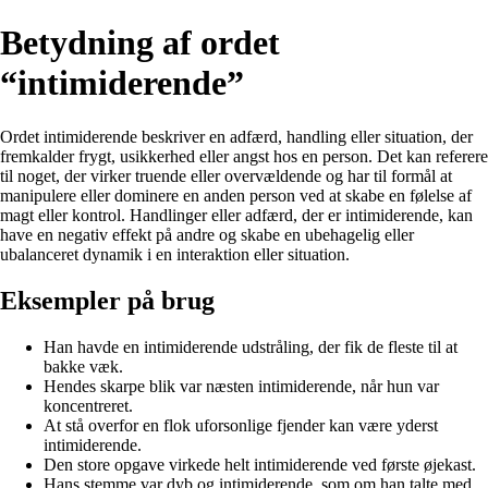
Betydning af ordet
“intimiderende”
Ordet intimiderende beskriver en adfærd, handling eller situation, der
fremkalder frygt, usikkerhed eller angst hos en person. Det kan referere
til noget, der virker truende eller overvældende og har til formål at
manipulere eller dominere en anden person ved at skabe en følelse af
magt eller kontrol. Handlinger eller adfærd, der er intimiderende, kan
have en negativ effekt på andre og skabe en ubehagelig eller
ubalanceret dynamik i en interaktion eller situation.
Eksempler på brug
Han havde en intimiderende udstråling, der fik de fleste til at
bakke væk.
Hendes skarpe blik var næsten intimiderende, når hun var
koncentreret.
At stå overfor en flok uforsonlige fjender kan være yderst
intimiderende.
Den store opgave virkede helt intimiderende ved første øjekast.
Hans stemme var dyb og intimiderende, som om han talte med