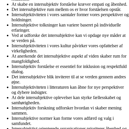
At skabe en intersubjektiv forståelse kræver empati og åbenhed.
Det intersubjektive rum mellem os er hvor forståelsen opstår.
Intersubjektiviteten i vores samtaler former vores perspektiver og
holdninger.
Intersubjektive tolkninger kan variere baseret på individuelle
erfaringer.
Ved at udforske det intersubjektive kan vi opdage nye måder at
se verden på.
Intersubjektiviteten i vores kultur påvirker vores opfattelser af
virkeligheden.
At anerkende det intersubjektive aspekt af viden skaber rum for
mangfoldighed.
Intersubjektiv forståelse er essentiel for inklusion og respektfuld
dialog.
Det intersubjektive blik inviterer til at se verden gennem andres
øjne.
Intersubjektiviteten i litteraturen kan åbne for nye perspektiver
og dybere indsigter.
At dele intersubjektive oplevelser kan styrke fællesskabet og
samhørigheden.
Intersubjektiv forskning udforsker hvordan vi skaber mening
sammen.
Intersubjektive normer kan forme vores adfærd og valg i
samfundet.
Intersubjektivt orienterede organisationer prioriterer åbenhed og