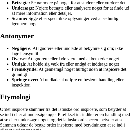
Betragte:
Se nærmere på noget for at studere eller vurdere det.
Undersøge:
Nøjere betragte eller analysere noget for at finde ud
af mere information eller detaljer.
Scanne:
Søge efter specifikke oplysninger ved at se hurtigt
igennem noget.
Antonymer
Negligere:
At ignorere eller undlade at bekymre sig om; ikke
tage hensyn til
Overse:
At ignorere eller lade være med at bemærke noget
Undgå:
At holde sig væk fra eller undgå at inddrage noget
Fremskynde:
At gennemgå noget hurtigt uden at inspicere det
grundigt
Springe over:
At undlade at udføre en bestemt handling eller
inspektion
Etymologi
Ordet inspicere stammer fra det latinske ord inspicere, som betyder at
se ind i eller at undersøge nøje. Præfikset in- indikerer en handling med
at se eller undersøge noget, og det latinske ord specere betyder at se.
Sammen udgør de begge ordet inspicere med betydningen at se ind i