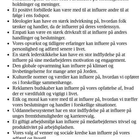
holdninger og meninger.
Et positivt forbillede kan være med til at influere andre til at
følge i ens fodspor.
Ideologier kan have en stærk indvirkning på, hvordan folk
tænker og handler, da de influerer på deres verdenssyn.
Empati kan være en stærk drivkraft til at influere på andres
handlinger og beslutninger.
Vores opvækst og tidligere erfaringer kan influere på vores
personlighed og adfærd senere i livet.
En stærk lederskikkelse kan have en stor indflydelse på at
influere på sine medarbejderes motivation og engagement.
Den globale opvarmning kan influere på klimaet og
livsbetingelserne for mange arter på Jorden.
Kulturelle normer og værdier kan influere på, hvordan vi opfører
os i forskellige sammenhænge.
Reklamers budskaber kan influere på vores opfattelse af, hvad
der er værdifuldt og vigtigt i livet.
Etik og moral kan være med til at influere på, hvordan vi træffer
vores beslutninger og handler i forskellige situationer.
Uddannelsessystemet har en stor indflydelse på at influere på
unges fremtidsmuligheder og karrierevalg.
Et giftigt arbejdsmiljø kan influere på medarbejdernes trivsel og
produktivitet på arbejdspladsen.
Vores valg af venner og sociale kredse kan influere på vores
adfærd og livsstil.