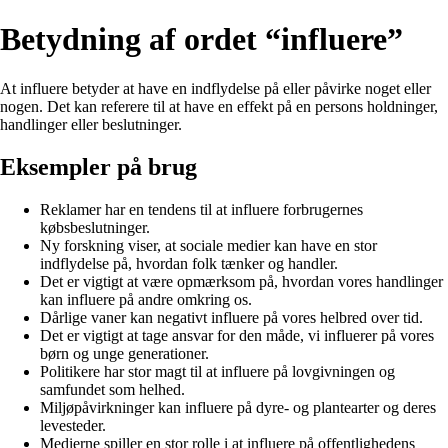
Betydning af ordet “influere”
At influere betyder at have en indflydelse på eller påvirke noget eller
nogen. Det kan referere til at have en effekt på en persons holdninger,
handlinger eller beslutninger.
Eksempler på brug
Reklamer har en tendens til at influere forbrugernes
købsbeslutninger.
Ny forskning viser, at sociale medier kan have en stor
indflydelse på, hvordan folk tænker og handler.
Det er vigtigt at være opmærksom på, hvordan vores handlinger
kan influere på andre omkring os.
Dårlige vaner kan negativt influere på vores helbred over tid.
Det er vigtigt at tage ansvar for den måde, vi influerer på vores
børn og unge generationer.
Politikere har stor magt til at influere på lovgivningen og
samfundet som helhed.
Miljøpåvirkninger kan influere på dyre- og plantearter og deres
levesteder.
Medierne spiller en stor rolle i at influere på offentlighedens