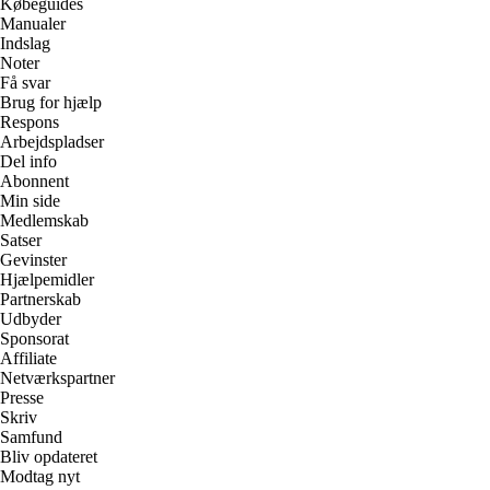
Købeguides
Manualer
Indslag
Noter
Få svar
Brug for hjælp
Respons
Arbejdspladser
Del info
Abonnent
Min side
Medlemskab
Satser
Gevinster
Hjælpemidler
Partnerskab
Udbyder
Sponsorat
Affiliate
Netværkspartner
Presse
Skriv
Samfund
Bliv opdateret
Modtag nyt