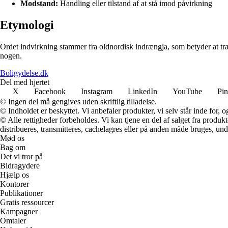
Modstand:
Handling eller tilstand af at stå imod påvirkning
Etymologi
Ordet indvirkning stammer fra oldnordisk indrængja, som betyder at træng
nogen.
Boligydelse.dk
Del med hjertet
X
Facebook
Instagram
LinkedIn
YouTube
Pin
© Ingen del må gengives uden skriftlig tilladelse.
© Indholdet er beskyttet. Vi anbefaler produkter, vi selv står inde for
© Alle rettigheder forbeholdes. Vi kan tjene en del af salget fra produk
distribueres, transmitteres, cachelagres eller på anden måde bruges, und
Mød os
Bag om
Det vi tror på
Bidragydere
Hjælp os
Kontorer
Publikationer
Gratis ressourcer
Kampagner
Omtaler