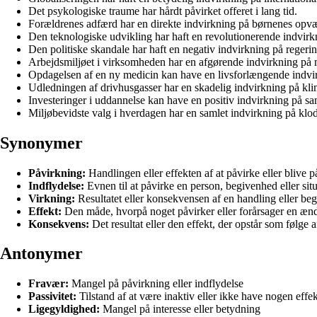
Det psykologiske traume har hårdt påvirket offeret i lang tid.
Forældrenes adfærd har en direkte indvirkning på børnenes opvæ
Den teknologiske udvikling har haft en revolutionerende indvi
Den politiske skandale har haft en negativ indvirkning på regerin
Arbejdsmiljøet i virksomheden har en afgørende indvirkning på 
Opdagelsen af en ny medicin kan have en livsforlængende indvi
Udledningen af drivhusgasser har en skadelig indvirkning på kli
Investeringer i uddannelse kan have en positiv indvirkning på s
Miljøbevidste valg i hverdagen har en samlet indvirkning på klod
Synonymer
Påvirkning:
Handlingen eller effekten af at påvirke eller blive p
Indflydelse:
Evnen til at påvirke en person, begivenhed eller situ
Virkning:
Resultatet eller konsekvensen af en handling eller be
Effekt:
Den måde, hvorpå noget påvirker eller forårsager en ænd
Konsekvens:
Det resultat eller den effekt, der opstår som følge 
Antonymer
Fravær:
Mangel på påvirkning eller indflydelse
Passivitet:
Tilstand af at være inaktiv eller ikke have nogen effek
Ligegyldighed:
Mangel på interesse eller betydning