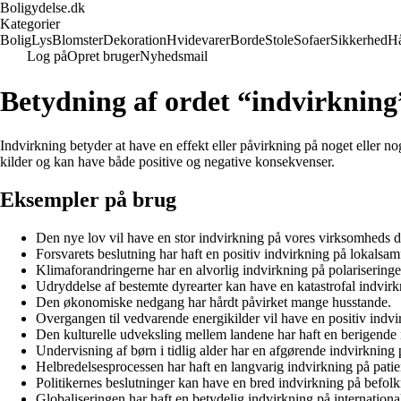
Boligydelse.dk
Kategorier
Bolig
Lys
Blomster
Dekoration
Hvidevarer
Borde
Stole
Sofaer
Sikkerhed
H
Log på
Opret bruger
Nyhedsmail
Betydning af ordet “indvirkning
Indvirkning betyder at have en effekt eller påvirkning på noget eller n
kilder og kan have både positive og negative konsekvenser.
Eksempler på brug
Den nye lov vil have en stor indvirkning på vores virksomheds dr
Forsvarets beslutning har haft en positiv indvirkning på lokalsam
Klimaforandringerne har en alvorlig indvirkning på polariseringe
Udryddelse af bestemte dyrearter kan have en katastrofal indvir
Den økonomiske nedgang har hårdt påvirket mange husstande.
Overgangen til vedvarende energikilder vil have en positiv indvi
Den kulturelle udveksling mellem landene har haft en berigende
Undervisning af børn i tidlig alder har en afgørende indvirkning 
Helbredelsesprocessen har haft en langvarig indvirkning på patien
Politikernes beslutninger kan have en bred indvirkning på befol
Globaliseringen har haft en betydelig indvirkning på internationa