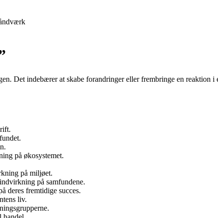
åndværk
”
ogen. Det indebærer at skabe forandringer eller frembringe en reaktion i
ift.
fundet.
n.
kning på økosystemet.
rkning på miljøet.
 indvirkning på samfundene.
på deres fremtidige succes.
tens liv.
kningsgrupperne.
l handel.