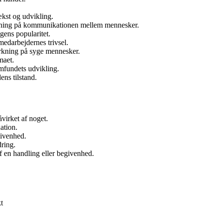
kst og udvikling.
rkning på kommunikationen mellem mennesker.
gens popularitet.
medarbejdernes trivsel.
rkning på syge mennesker.
maet.
amfundets udvikling.
ens tilstand.
åvirket af noget.
ation.
givenhed.
ring.
af en handling eller begivenhed.
t