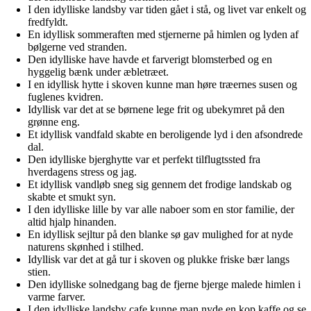
I den idylliske landsby var tiden gået i stå, og livet var enkelt og
fredfyldt.
En idyllisk sommeraften med stjernerne på himlen og lyden af
bølgerne ved stranden.
Den idylliske have havde et farverigt blomsterbed og en
hyggelig bænk under æbletræet.
I en idyllisk hytte i skoven kunne man høre træernes susen og
fuglenes kvidren.
Idyllisk var det at se børnene lege frit og ubekymret på den
grønne eng.
Et idyllisk vandfald skabte en beroligende lyd i den afsondrede
dal.
Den idylliske bjerghytte var et perfekt tilflugtssted fra
hverdagens stress og jag.
Et idyllisk vandløb sneg sig gennem det frodige landskab og
skabte et smukt syn.
I den idylliske lille by var alle naboer som en stor familie, der
altid hjalp hinanden.
En idyllisk sejltur på den blanke sø gav mulighed for at nyde
naturens skønhed i stilhed.
Idyllisk var det at gå tur i skoven og plukke friske bær langs
stien.
Den idylliske solnedgang bag de fjerne bjerge malede himlen i
varme farver.
I den idylliske landsby cafe kunne man nyde en kop kaffe og se