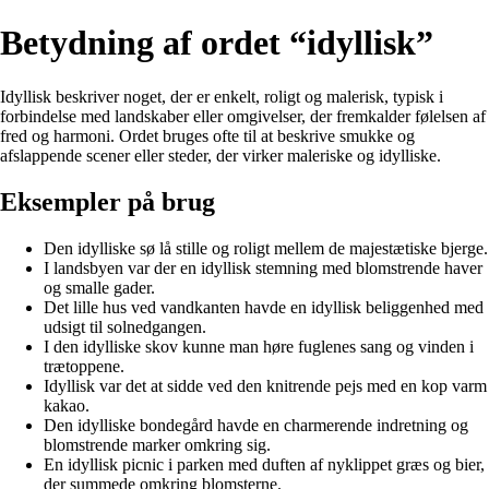
Betydning af ordet “idyllisk”
Idyllisk beskriver noget, der er enkelt, roligt og malerisk, typisk i
forbindelse med landskaber eller omgivelser, der fremkalder følelsen af
fred og harmoni. Ordet bruges ofte til at beskrive smukke og
afslappende scener eller steder, der virker maleriske og idylliske.
Eksempler på brug
Den idylliske sø lå stille og roligt mellem de majestætiske bjerge.
I landsbyen var der en idyllisk stemning med blomstrende haver
og smalle gader.
Det lille hus ved vandkanten havde en idyllisk beliggenhed med
udsigt til solnedgangen.
I den idylliske skov kunne man høre fuglenes sang og vinden i
trætoppene.
Idyllisk var det at sidde ved den knitrende pejs med en kop varm
kakao.
Den idylliske bondegård havde en charmerende indretning og
blomstrende marker omkring sig.
En idyllisk picnic i parken med duften af nyklippet græs og bier,
der summede omkring blomsterne.