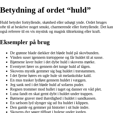
Betydning af ordet “huld”
Huld betyder fortryllende, skønhed eller udsøgt ynde. Ordet bruges
ofte til at beskrive noget smukt, charmerende eller fortryllende. Det kan
også referere til en vis mystisk og magisk tiltrækning eller kraft.
Eksempler på brug
De grønne blade dækker det bløde huld på skovbunden.
Vinden suser igennem trætoppene og får huldet til at susse.
Bjørnene laver huler i det dybe huld i skovens mørke.
Eventyret fører os gennem det tunge huld af tågen.
Skovens mystik gemmer sig bag huldet i træstammen.
I det fjerne høres en ugle hule sit melankolske kald.
En mus trasker lydløst gennem huldet i væggen.
Jeg sank ned i det bløde huld af sofaens puder.
Regnen trommer mod hullet i taget og danner en våd plet.
Luna fandt en skat gemt dybt i huldet under trappen.
Børnene graver med ihærdighed i huldet i sandkassen.
En sælsom lyd slynger sig ud fra huldet i klippen.
Den gamle eg gemmer på historier i sit hule indre.
Skovens dyr søger tilflugt i hulene under jorden.