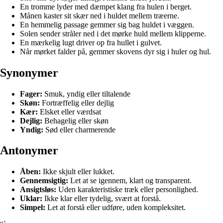
En tromme lyder med dæmpet klang fra hulen i berget.
Månen kaster sit skær ned i huldet mellem træerne.
En hemmelig passage gemmer sig bag huldet i væggen.
Solen sender stråler ned i det mørke huld mellem klipperne.
En mærkelig lugt driver op fra hullet i gulvet.
Når mørket falder på, gemmer skovens dyr sig i huler og hul.
Synonymer
Fager:
Smuk, yndig eller tiltalende
Skøn:
Fortræffelig eller dejlig
Kær:
Elsket eller værdsat
Dejlig:
Behagelig eller skøn
Yndig:
Sød eller charmerende
Antonymer
Åben:
Ikke skjult eller lukket.
Gennemsigtig:
Let at se igennem, klart og transparent.
Ansigtsløs:
Uden karakteristiske træk eller personlighed.
Uklar:
Ikke klar eller tydelig, svært at forstå.
Simpel:
Let at forstå eller udføre, uden kompleksitet.