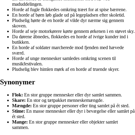
maduddelingen.
Horde af fugle flokkedes omkring træet for at spise bærrene.
En horde af børn løb glade ud på legepladsen efter skoletid.
Pludselig hørte de en horde af vilde dyr nærme sig gennem
skoven.
Horde af seje motorkørere kørte gennem ørkenen i en støvet sky.
Da dørene åbnedes, flokkedes en horde af ivrige kunder ind i
butikken.
En horde af soldater marcherede mod fjenden med hævede
sværd.
Horde af unge mennesker samledes omkring scenen til
musikfestivalen.
Pludselig blev himlen mørk af en horde af truende skyer.
Synonymer
Flok:
En stor gruppe mennesker eller dyr samlet sammen.
Skare:
En stor og tætpakket menneskemængde.
Mængde:
En stor gruppe personer eller ting samlet på ét sted.
Stime:
En masse mennesker eller dyr i bevægelse eller samlet på
ét sted.
Mange:
En stor gruppe mennesker eller objekter samlet
sammen.