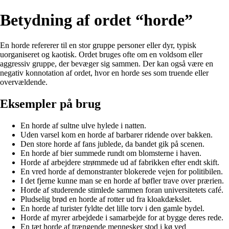
Betydning af ordet “horde”
En horde refererer til en stor gruppe personer eller dyr, typisk
uorganiseret og kaotisk. Ordet bruges ofte om en voldsom eller
aggressiv gruppe, der bevæger sig sammen. Der kan også være en
negativ konnotation af ordet, hvor en horde ses som truende eller
overvældende.
Eksempler på brug
En horde af sultne ulve hylede i natten.
Uden varsel kom en horde af barbarer ridende over bakken.
Den store horde af fans jublede, da bandet gik på scenen.
En horde af bier summede rundt om blomsterne i haven.
Horde af arbejdere strømmede ud af fabrikken efter endt skift.
En vred horde af demonstranter blokerede vejen for politibilen.
I det fjerne kunne man se en horde af bøfler trave over prærien.
Horde af studerende stimlede sammen foran universitetets café.
Pludselig brød en horde af rotter ud fra kloakdækslet.
En horde af turister fyldte det lille torv i den gamle bydel.
Horde af myrer arbejdede i samarbejde for at bygge deres rede.
En tæt horde af trængende mennesker stod i kø ved