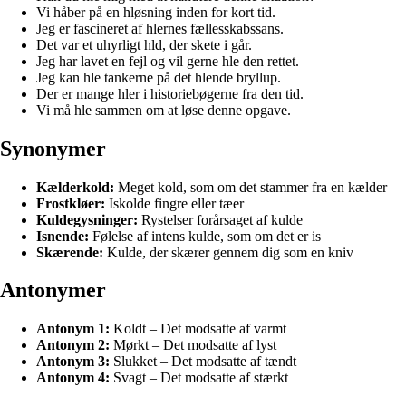
Vi håber på en hløsning inden for kort tid.
Jeg er fascineret af hlernes fællesskabssans.
Det var et uhyrligt hld, der skete i går.
Jeg har lavet en fejl og vil gerne hle den rettet.
Jeg kan hle tankerne på det hlende bryllup.
Der er mange hler i historiebøgerne fra den tid.
Vi må hle sammen om at løse denne opgave.
Synonymer
Kælderkold:
Meget kold, som om det stammer fra en kælder
Frostkløer:
Iskolde fingre eller tæer
Kuldegysninger:
Rystelser forårsaget af kulde
Isnende:
Følelse af intens kulde, som om det er is
Skærende:
Kulde, der skærer gennem dig som en kniv
Antonymer
Antonym 1:
Koldt – Det modsatte af varmt
Antonym 2:
Mørkt – Det modsatte af lyst
Antonym 3:
Slukket – Det modsatte af tændt
Antonym 4:
Svagt – Det modsatte af stærkt