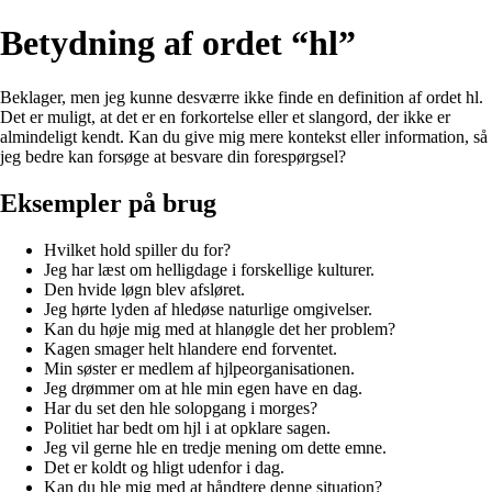
Betydning af ordet “hl”
Beklager, men jeg kunne desværre ikke finde en definition af ordet hl.
Det er muligt, at det er en forkortelse eller et slangord, der ikke er
almindeligt kendt. Kan du give mig mere kontekst eller information, så
jeg bedre kan forsøge at besvare din forespørgsel?
Eksempler på brug
Hvilket hold spiller du for?
Jeg har læst om helligdage i forskellige kulturer.
Den hvide løgn blev afsløret.
Jeg hørte lyden af hledøse naturlige omgivelser.
Kan du høje mig med at hlanøgle det her problem?
Kagen smager helt hlandere end forventet.
Min søster er medlem af hjlpeorganisationen.
Jeg drømmer om at hle min egen have en dag.
Har du set den hle solopgang i morges?
Politiet har bedt om hjl i at opklare sagen.
Jeg vil gerne hle en tredje mening om dette emne.
Det er koldt og hligt udenfor i dag.
Kan du hle mig med at håndtere denne situation?