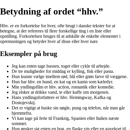
Betydning af ordet “hhv.”
Hhv. er en forkortelse for hver, ofte brugt i danske tekster for at
betegne, at der refereres til flere forskellige ting i en liste eller
opstilling. Forkortelsen bruges til at adskille de enkelte elementer i
opremsningen og betyder hver af disse eller hver især.
Eksempler på brug
Jeg kan enten tage bussen, toget eller cykle til arbejde.
De tre muligheder for middag er kylling, fisk eller pasta.
Hun kunne vælge imellem rød, blå eller grøn farve til væggene.
Hun har hhv. en hund, en kat og en kanin som kæledyr.
Min yndlingsfilm er hhv. action, romantik eller komedie.
Jeg elsker at drikke vand, te eller kaffe om morgenen.
Hans yndlingsforfattere er hhv. Hemingway, Kafka og
Dostojevskij.
Det er vigtigt at huske sin nøgle, pung og telefon, når man går
hjemmefra.
Vi kan tage på ferie til Frankrig, Spanien eller Italien næste
sommer.
Hun ønsker sig enten en bog, en flaske vin eller en gavekort til