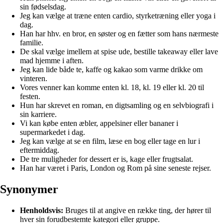
sin fødselsdag.
Jeg kan vælge at træne enten cardio, styrketræning eller yoga i
dag.
Han har hhv. en bror, en søster og en fætter som hans nærmeste
familie.
De skal vælge imellem at spise ude, bestille takeaway eller lave
mad hjemme i aften.
Jeg kan lide både te, kaffe og kakao som varme drikke om
vinteren.
Vores venner kan komme enten kl. 18, kl. 19 eller kl. 20 til
festen.
Hun har skrevet en roman, en digtsamling og en selvbiografi i
sin karriere.
Vi kan købe enten æbler, appelsiner eller bananer i
supermarkedet i dag.
Jeg kan vælge at se en film, læse en bog eller tage en lur i
eftermiddag.
De tre muligheder for dessert er is, kage eller frugtsalat.
Han har været i Paris, London og Rom på sine seneste rejser.
Synonymer
Henholdsvis:
Bruges til at angive en række ting, der hører til
hver sin forudbestemte kategori eller gruppe.