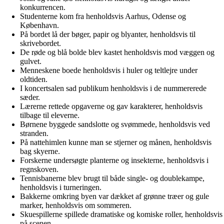
konkurrencen.
Studenterne kom fra henholdsvis Aarhus, Odense og
København.
På bordet lå der bøger, papir og blyanter, henholdsvis til
skrivebordet.
De røde og blå bolde blev kastet henholdsvis mod væggen og
gulvet.
Menneskene boede henholdsvis i huler og teltlejre under
oldtiden.
I koncertsalen sad publikum henholdsvis i de nummererede
sæder.
Lærerne rettede opgaverne og gav karakterer, henholdsvis
tilbage til eleverne.
Børnene byggede sandslotte og svømmede, henholdsvis ved
stranden.
På nattehimlen kunne man se stjerner og månen, henholdsvis
bag skyerne.
Forskerne undersøgte planterne og insekterne, henholdsvis i
regnskoven.
Tennisbanerne blev brugt til både single- og doublekampe,
henholdsvis i turneringen.
Bakkerne omkring byen var dækket af grønne træer og gule
marker, henholdsvis om sommeren.
Skuespillerne spillede dramatiske og komiske roller, henholdsvis
på scenen.