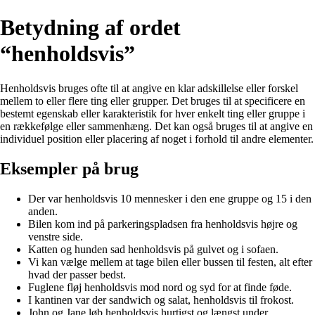
Betydning af ordet
“henholdsvis”
Henholdsvis bruges ofte til at angive en klar adskillelse eller forskel
mellem to eller flere ting eller grupper. Det bruges til at specificere en
bestemt egenskab eller karakteristik for hver enkelt ting eller gruppe i
en rækkefølge eller sammenhæng. Det kan også bruges til at angive en
individuel position eller placering af noget i forhold til andre elementer.
Eksempler på brug
Der var henholdsvis 10 mennesker i den ene gruppe og 15 i den
anden.
Bilen kom ind på parkeringspladsen fra henholdsvis højre og
venstre side.
Katten og hunden sad henholdsvis på gulvet og i sofaen.
Vi kan vælge mellem at tage bilen eller bussen til festen, alt efter
hvad der passer bedst.
Fuglene fløj henholdsvis mod nord og syd for at finde føde.
I kantinen var der sandwich og salat, henholdsvis til frokost.
John og Jane løb henholdsvis hurtigst og længst under