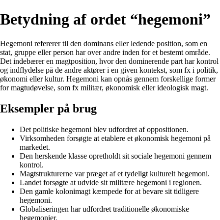
Betydning af ordet “hegemoni”
Hegemoni refererer til den dominans eller ledende position, som en
stat, gruppe eller person har over andre inden for et bestemt område.
Det indebærer en magtposition, hvor den dominerende part har kontrol
og indflydelse på de andre aktører i en given kontekst, som fx i politik,
økonomi eller kultur. Hegemoni kan opnås gennem forskellige former
for magtudøvelse, som fx militær, økonomisk eller ideologisk magt.
Eksempler på brug
Det politiske hegemoni blev udfordret af oppositionen.
Virksomheden forsøgte at etablere et økonomisk hegemoni på
markedet.
Den herskende klasse opretholdt sit sociale hegemoni gennem
kontrol.
Magtstrukturerne var præget af et tydeligt kulturelt hegemoni.
Landet forsøgte at udvide sit militære hegemoni i regionen.
Den gamle kolonimagt kæmpede for at bevare sit tidligere
hegemoni.
Globaliseringen har udfordret traditionelle økonomiske
hegemonier.