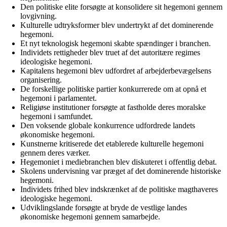
Den politiske elite forsøgte at konsolidere sit hegemoni gennem
lovgivning.
Kulturelle udtryksformer blev undertrykt af det dominerende
hegemoni.
Et nyt teknologisk hegemoni skabte spændinger i branchen.
Individets rettigheder blev truet af det autoritære regimes
ideologiske hegemoni.
Kapitalens hegemoni blev udfordret af arbejderbevægelsens
organisering.
De forskellige politiske partier konkurrerede om at opnå et
hegemoni i parlamentet.
Religiøse institutioner forsøgte at fastholde deres moralske
hegemoni i samfundet.
Den voksende globale konkurrence udfordrede landets
økonomiske hegemoni.
Kunstnerne kritiserede det etablerede kulturelle hegemoni
gennem deres værker.
Hegemoniet i mediebranchen blev diskuteret i offentlig debat.
Skolens undervisning var præget af det dominerende historiske
hegemoni.
Individets frihed blev indskrænket af de politiske magthaveres
ideologiske hegemoni.
Udviklingslande forsøgte at bryde de vestlige landes
økonomiske hegemoni gennem samarbejde.