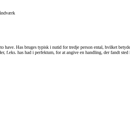
åndværk
have. Has bruges typisk i nutid for tredje person ental, hvilket betyder a
, f.eks. has had i perfektum, for at angive en handling, der fandt sted 