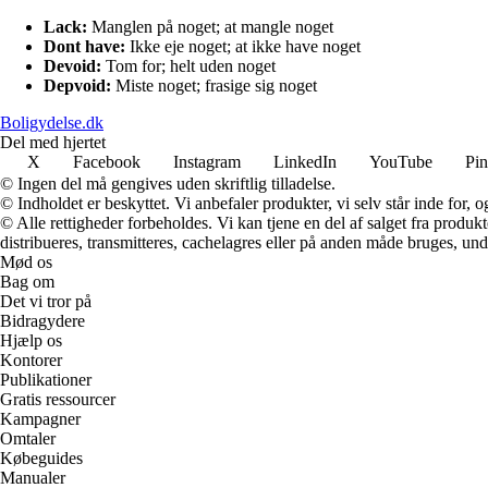
Lack:
Manglen på noget; at mangle noget
Dont have:
Ikke eje noget; at ikke have noget
Devoid:
Tom for; helt uden noget
Depvoid:
Miste noget; frasige sig noget
Boligydelse.dk
Del med hjertet
X
Facebook
Instagram
LinkedIn
YouTube
Pin
© Ingen del må gengives uden skriftlig tilladelse.
© Indholdet er beskyttet. Vi anbefaler produkter, vi selv står inde for
© Alle rettigheder forbeholdes. Vi kan tjene en del af salget fra produk
distribueres, transmitteres, cachelagres eller på anden måde bruges, und
Mød os
Bag om
Det vi tror på
Bidragydere
Hjælp os
Kontorer
Publikationer
Gratis ressourcer
Kampagner
Omtaler
Købeguides
Manualer