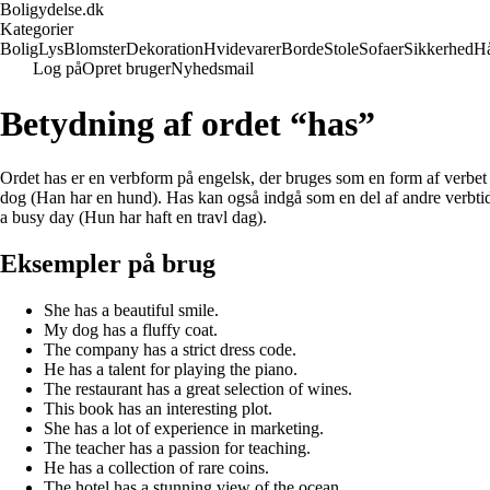
Boligydelse.dk
Kategorier
Bolig
Lys
Blomster
Dekoration
Hvidevarer
Borde
Stole
Sofaer
Sikkerhed
H
Log på
Opret bruger
Nyhedsmail
Betydning af ordet “has”
Ordet has er en verbform på engelsk, der bruges som en form af verbet to 
dog (Han har en hund). Has kan også indgå som en del af andre verbtider
a busy day (Hun har haft en travl dag).
Eksempler på brug
She has a beautiful smile.
My dog has a fluffy coat.
The company has a strict dress code.
He has a talent for playing the piano.
The restaurant has a great selection of wines.
This book has an interesting plot.
She has a lot of experience in marketing.
The teacher has a passion for teaching.
He has a collection of rare coins.
The hotel has a stunning view of the ocean.