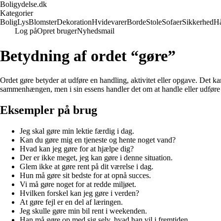
Boligydelse.dk
Kategorier
Bolig
Lys
Blomster
Dekoration
Hvidevarer
Borde
Stole
Sofaer
Sikkerhed
H
Log på
Opret bruger
Nyhedsmail
Betydning af ordet “gøre”
Ordet gøre betyder at udføre en handling, aktivitet eller opgave. Det ka
sammenhængen, men i sin essens handler det om at handle eller udføre
Eksempler på brug
Jeg skal gøre min lektie færdig i dag.
Kan du gøre mig en tjeneste og hente noget vand?
Hvad kan jeg gøre for at hjælpe dig?
Der er ikke meget, jeg kan gøre i denne situation.
Glem ikke at gøre rent på dit værelse i dag.
Hun må gøre sit bedste for at opnå succes.
Vi må gøre noget for at redde miljøet.
Hvilken forskel kan jeg gøre i verden?
At gøre fejl er en del af læringen.
Jeg skulle gøre min bil rent i weekenden.
Han må gøre op med sig selv, hvad han vil i fremtiden.