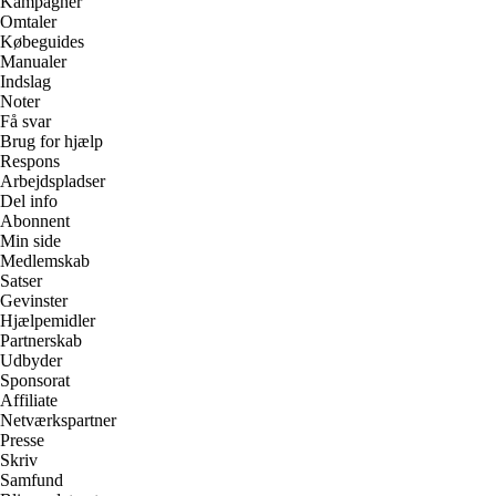
Kampagner
Omtaler
Købeguides
Manualer
Indslag
Noter
Få svar
Brug for hjælp
Respons
Arbejdspladser
Del info
Abonnent
Min side
Medlemskab
Satser
Gevinster
Hjælpemidler
Partnerskab
Udbyder
Sponsorat
Affiliate
Netværkspartner
Presse
Skriv
Samfund