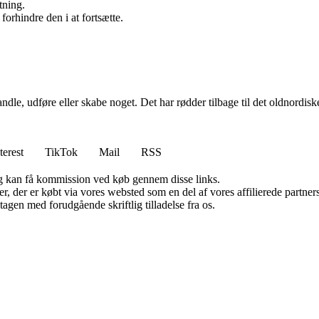
tning.
forhindre den i at fortsætte.
dle, udføre eller skabe noget. Det har rødder tilbage til det oldnordisk
terest
TikTok
Mail
RSS
, og kan få kommission ved køb gennem disse links.
ter, der er købt via vores websted som en del af vores affilierede partn
tagen med forudgående skriftlig tilladelse fra os.