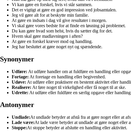
Vi kan gøre en forskel, hvis vi står sammen.
Det er vigtigt at gøre en god impression ved jobsamtalen.
Jeg vil gøre alt for at beskytte min familie.
At gøre en indsats i dag vil give resultater i morgen.
Vi skal gøre vores bedste for at finde en løsning på problemet.
Du kan gøre hvad som helst, hvis du sætter dig for det.
Hvem skal gøre madlavningen i aften?
At gøre en forskel kræver mod og handling.
Jeg har besluttet at gøre noget nyt og spændende.
Synonymer
Udføre:
At udføre handler om at fuldføre en handling eller opga
Fortage:
At foretage en handling eller begivenhed.
Udøve:
At udføre eller praktisere en bestemt aktivitet eller handl
Realisere:
At føre noget til virkelighed eller få noget til at ske.
Udrette:
At udføre eller fuldføre en særlig opgave eller handling
Antonymer
Undlade:
At undlade betyder at afstå fra at gøre noget eller at af
Lade være:
At lade være betyder at undlade at gøre noget eller at
Stoppe:
At stoppe betyder at afslutte en handling eller aktivitet.