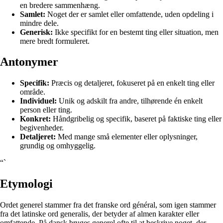
en bredere sammenhæng.
Samlet:
Noget der er samlet eller omfattende, uden opdeling i
mindre dele.
Generisk:
Ikke specifikt for en bestemt ting eller situation, men
mere bredt formuleret.
Antonymer
Specifik:
Præcis og detaljeret, fokuseret på en enkelt ting eller
område.
Individuel:
Unik og adskilt fra andre, tilhørende én enkelt
person eller ting.
Konkret:
Håndgribelig og specifik, baseret på faktiske ting eller
begivenheder.
Detaljeret:
Med mange små elementer eller oplysninger,
grundig og omhyggelig.
“`
Etymologi
Ordet generel stammer fra det franske ord général, som igen stammer
fra det latinske ord generalis, der betyder af almen karakter eller
omfattende. På dansk bruges generel ofte til at beskrive noget, der