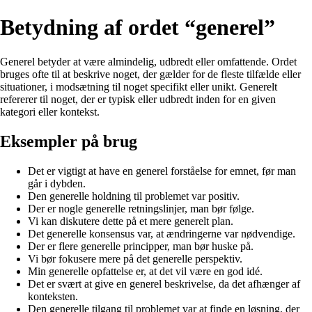
Betydning af ordet “generel”
Generel betyder at være almindelig, udbredt eller omfattende. Ordet
bruges ofte til at beskrive noget, der gælder for de fleste tilfælde eller
situationer, i modsætning til noget specifikt eller unikt. Generelt
refererer til noget, der er typisk eller udbredt inden for en given
kategori eller kontekst.
Eksempler på brug
Det er vigtigt at have en generel forståelse for emnet, før man
går i dybden.
Den generelle holdning til problemet var positiv.
Der er nogle generelle retningslinjer, man bør følge.
Vi kan diskutere dette på et mere generelt plan.
Det generelle konsensus var, at ændringerne var nødvendige.
Der er flere generelle principper, man bør huske på.
Vi bør fokusere mere på det generelle perspektiv.
Min generelle opfattelse er, at det vil være en god idé.
Det er svært at give en generel beskrivelse, da det afhænger af
konteksten.
Den generelle tilgang til problemet var at finde en løsning, der