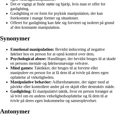
Det er vigtigt at finde støtte og hjælp, hvis man er offer for
gaslighting.
Gaslighting er en form for psykisk manipulation, der kan
forekomme i mange former og situationer.
Offeret for gaslighting kan føle sig forvirret og isoleret på grund
af den konstante manipulation.
Synonymer
Emotional manipulation:
Bevidst inducering af negative
følelser hos en person for at opnå kontrol over dem.
Psychological abuse:
Handlinger, der bevidst bruges til at skade
en persons mentale og følelsesmæssige velvære.
Mind games:
Taktikker, der bruges til at forvirre eller
manipulere en person for at få dem til at tvivle på deres egen
opfattelse af virkeligheden.
Manipulative behavior:
Adfærdsmønstre, der sigter mod at
påvirke eller kontrollere andre på en skjult eller destruktiv måde.
Gaslighting:
Et manipulativt taktik, hvor en person forsøger at
så tvivl om en andens virkelighedsopfattelse og få dem til at
tvivle på deres egen hukommelse og sanseoplevelser.
Antonymer