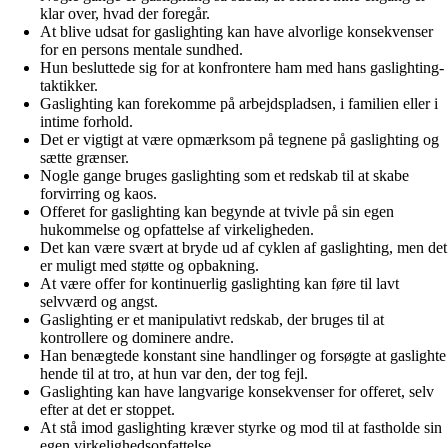
klar over, hvad der foregår.
At blive udsat for gaslighting kan have alvorlige konsekvenser
for en persons mentale sundhed.
Hun besluttede sig for at konfrontere ham med hans gaslighting-
taktikker.
Gaslighting kan forekomme på arbejdspladsen, i familien eller i
intime forhold.
Det er vigtigt at være opmærksom på tegnene på gaslighting og
sætte grænser.
Nogle gange bruges gaslighting som et redskab til at skabe
forvirring og kaos.
Offeret for gaslighting kan begynde at tvivle på sin egen
hukommelse og opfattelse af virkeligheden.
Det kan være svært at bryde ud af cyklen af gaslighting, men det
er muligt med støtte og opbakning.
At være offer for kontinuerlig gaslighting kan føre til lavt
selvværd og angst.
Gaslighting er et manipulativt redskab, der bruges til at
kontrollere og dominere andre.
Han benægtede konstant sine handlinger og forsøgte at gaslighte
hende til at tro, at hun var den, der tog fejl.
Gaslighting kan have langvarige konsekvenser for offeret, selv
efter at det er stoppet.
At stå imod gaslighting kræver styrke og mod til at fastholde sin
egen virkelighedsopfattelse.