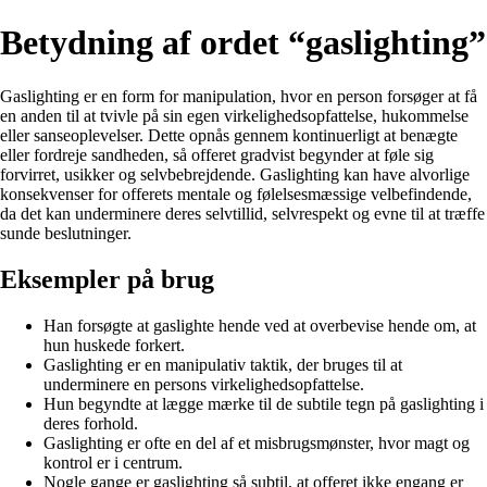
Betydning af ordet “gaslighting”
Gaslighting er en form for manipulation, hvor en person forsøger at få
en anden til at tvivle på sin egen virkelighedsopfattelse, hukommelse
eller sanseoplevelser. Dette opnås gennem kontinuerligt at benægte
eller fordreje sandheden, så offeret gradvist begynder at føle sig
forvirret, usikker og selvbebrejdende. Gaslighting kan have alvorlige
konsekvenser for offerets mentale og følelsesmæssige velbefindende,
da det kan underminere deres selvtillid, selvrespekt og evne til at træffe
sunde beslutninger.
Eksempler på brug
Han forsøgte at gaslighte hende ved at overbevise hende om, at
hun huskede forkert.
Gaslighting er en manipulativ taktik, der bruges til at
underminere en persons virkelighedsopfattelse.
Hun begyndte at lægge mærke til de subtile tegn på gaslighting i
deres forhold.
Gaslighting er ofte en del af et misbrugsmønster, hvor magt og
kontrol er i centrum.
Nogle gange er gaslighting så subtil, at offeret ikke engang er