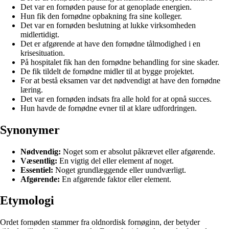
Det var en fornøden pause for at genoplade energien.
Hun fik den fornødne opbakning fra sine kolleger.
Det var en fornøden beslutning at lukke virksomheden
midlertidigt.
Det er afgørende at have den fornødne tålmodighed i en
krisesituation.
På hospitalet fik han den fornødne behandling for sine skader.
De fik tildelt de fornødne midler til at bygge projektet.
For at bestå eksamen var det nødvendigt at have den fornødne
læring.
Det var en fornøden indsats fra alle hold for at opnå succes.
Hun havde de fornødne evner til at klare udfordringen.
Synonymer
Nødvendig:
Noget som er absolut påkrævet eller afgørende.
Væsentlig:
En vigtig del eller element af noget.
Essentiel:
Noget grundlæggende eller uundværligt.
Afgørende:
En afgørende faktor eller element.
Etymologi
Ordet fornøden stammer fra oldnordisk fornøginn, der betyder